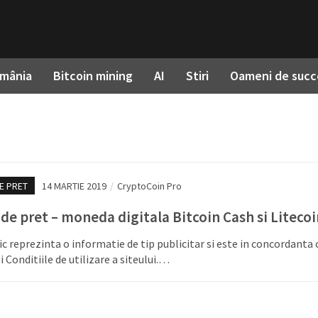
omânia
Bitcoin mining
AI
Stiri
Oameni de succ
E PRET
14 MARTIE 2019
/
CryptoCoin Pro
 de pret – moneda digitala Bitcoin Cash si Litecoi
ic reprezinta o informatie de tip publicitar si este in concordanta 
i Conditiile de utilizare a siteului.…