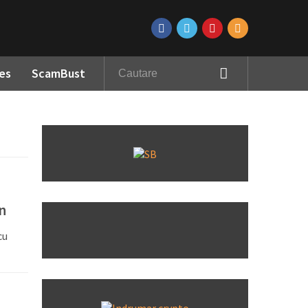
es
ScamBust
n
cu