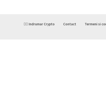
👉🏽 Indrumar Crypto
Contact
Termeni si co