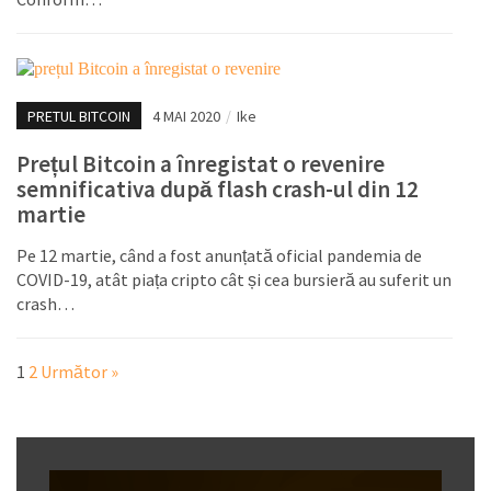
PRETUL BITCOIN
4 MAI 2020
/
Ike
Prețul Bitcoin a înregistat o revenire
semnificativa după flash crash-ul din 12
martie
Pe 12 martie, când a fost anunțată oficial pandemia de
COVID-19, atât piața cripto cât și cea bursieră au suferit un
crash…
1
2
Următor »