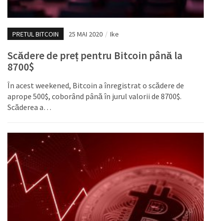
PRETUL BITCOIN
25 MAI 2020
/
Ike
Scădere de preț pentru Bitcoin până la
8700$
În acest weekened, Bitcoin a înregistrat o scădere de
aprope 500$, coborând până în jurul valorii de 8700$.
Scăderea a…