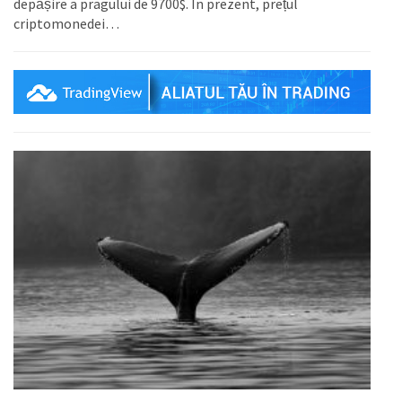
depășire a pragului de 9700$. În prezent, prețul
criptomonedei…