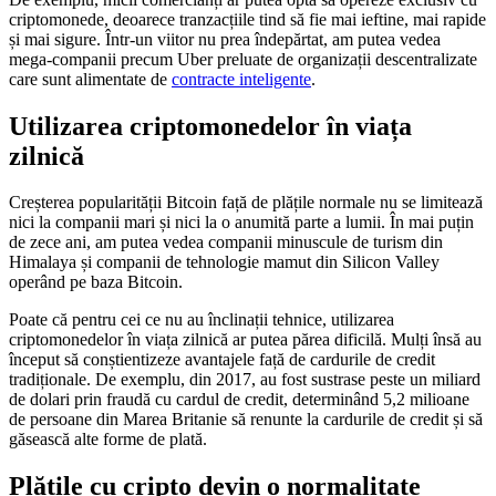
criptomonede, deoarece tranzacțiile tind să fie mai ieftine, mai rapide
și mai sigure. Într-un viitor nu prea îndepărtat, am putea vedea
mega-companii precum Uber preluate de organizații descentralizate
care sunt alimentate de
contracte inteligente
.
Utilizarea criptomonedelor în viața
zilnică
Creșterea popularității Bitcoin față de plățile normale nu se limitează
nici la companii mari și nici la o anumită parte a lumii. În mai puțin
de zece ani, am putea vedea companii minuscule de turism din
Himalaya și companii de tehnologie mamut din Silicon Valley
operând pe baza Bitcoin.
Poate că pentru cei ce nu au înclinații tehnice, utilizarea
criptomonedelor în viața zilnică ar putea părea dificilă. Mulți însă au
început să conștientizeze avantajele față de cardurile de credit
tradiționale. De exemplu, din 2017, au fost sustrase peste un miliard
de dolari prin fraudă cu cardul de credit, determinând 5,2 milioane
de persoane din Marea Britanie să renunte la cardurile de credit și să
găsească alte forme de plată.
Plățile cu cripto devin o normalitate