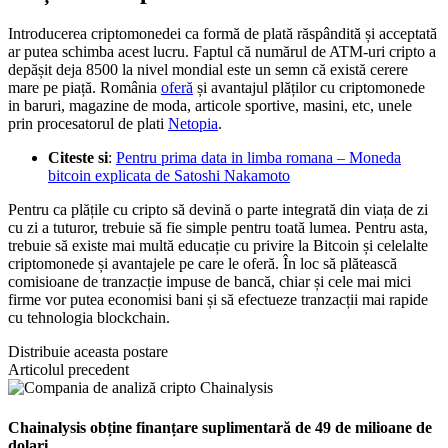
Introducerea criptomonedei ca formă de plată răspândită și acceptată
ar putea schimba acest lucru. Faptul că numărul de ATM-uri cripto a
depășit deja 8500 la nivel mondial este un semn că există cerere
mare pe piață. România
oferă
și avantajul plăților cu criptomonede
in baruri, magazine de moda, articole sportive, masini, etc, unele
prin procesatorul de plati
Netopia
.
Citeste si
:
Pentru prima data in limba romana – Moneda
bitcoin explicata de Satoshi Nakamoto
Pentru ca plățile cu cripto să devină o parte integrată din viața de zi
cu zi a tuturor, trebuie să fie simple pentru toată lumea. Pentru asta,
trebuie să existe mai multă educație cu privire la Bitcoin și celelalte
criptomonede și avantajele pe care le oferă. În loc să plătească
comisioane de tranzacție impuse de bancă, chiar și cele mai mici
firme vor putea economisi bani și să efectueze tranzacții mai rapide
cu tehnologia blockchain.
Distribuie aceasta postare
Articolul precedent
Chainalysis obține finanțare suplimentară de 49 de milioane de
dolari