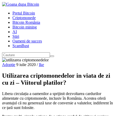
Pretul Bitcoin
Criptomonede
Bitcoin România
Bitcoin mining
AI
Stiri
Oameni de succes
ScamBust
Adoptie
9 iulie 2020
/
Ike
Utilizarea criptomonedelor in viata de zi
cu zi – Viitorul platilor?
Libera circulația a oamenilor a sprijinit dezvoltarea cardurilor
alimentate cu criptomonede, inclusiv în România. Acestea oferă
avantajul că nu generează taxe de conversie a valutelor, indiferent în
ce țară sunt folosite.