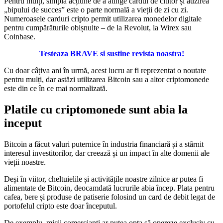
Pentru mulți, simpla acțiune de a atinge cardul de cititor și auzirea
„bipului de succes” este o parte normală a vieții de zi cu zi.
Numeroasele carduri cripto permit utilizarea monedelor digitale
pentru cumpărăturile obișnuite – de la Revolut, la Wirex sau
Coinbase.
Testeaza BRAVE si sustine revista noastra!
Cu doar câțiva ani în urmă, acest lucru ar fi reprezentat o noutate
pentru mulți, dar astăzi utilizarea Bitcoin sau a altor criptomonede
este din ce în ce mai normalizată.
Platile cu criptomonede sunt abia la
inceput
Bitcoin a făcut valuri puternice în industria financiară și a stârnit
interesul investitorilor, dar creează și un impact în alte domenii ale
vieții noastre.
Deși în viitor, cheltuielile și activitățile noastre zilnice ar putea fi
alimentate de Bitcoin, deocamdată lucrurile abia încep. Plata pentru
cafea, bere și produse de patiserie folosind un card de debit legat de
portofelul cripto este doar începutul.
De exemplu, micii comercianți ar putea opta să opereze exclusiv cu