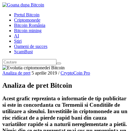
Pretul Bitcoin
Criptomonede
Bitcoin România
Bitcoin mining
AI
Stiri
Oameni de succes
ScamBust
Analiza de pret
5 aprilie 2019
/
CryptoCoin Pro
Analiza de pret Bitcoin
Acest grafic reprezinta o informatie de tip publicitar
si este in concordanta cu Termenii si Conditiile de
utilizare a siteului. Investitiile in criptomonede au un
risc ridicat de a pierde rapid bani din cauza
variatiilor rapide si a naturii nereglementate a pietii.
Nimic din ce este prezentat mai sus nu reprezinta un