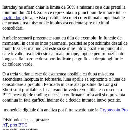
Intraday ne aflam chiar la limita de 50% a miscarii ce a dus pretul la
minimul din 2018. Zona ce reprezinta un punct bun de intrare intr-o
pozitie long
insa, exista posibilitatea unei corectii mai ample inainte
de urmatoarea miscare de implus ascendenta spre maximul
consolidarii.
Ambele scenarii prezentate sunt cu titlu de exemplu. In functie de
momentul in care se intra parametrii pozitiei se pot schimba destul de
mult. Insa cel mai indicat este sa se intre intr-o pozitie in punctul in
care invalidarea ideii este cat mai aproape, fapt ce pentru pozitia de
long se afla in zone de suport indicate pe grafic cu dreptunghiurile
de culoare verde.
O a treia varianta este de asemenea posibila ca dupa miscarea
ascendenta inceputa in februarie, luna aprilie sa reprezinte o luna de
consolidare a pretului. Perioada in care atat pozitiile de Long si
Short sunt profitabile. Insa avand in vedere volatilitatea crescuta a
BTC acest tip de trading necesita confirmarea miscarii si o prezenta
continua in fata garficul inainte de a decide intrarea intr-o pozitie.
monedele digitale din analiza pot fi tranzactionate la
Cryptocoin.Pro
Distribuie aceasta postare
AT
,
pret BTC