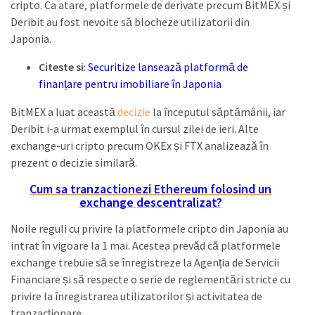
cripto. Ca atare, platformele de derivate precum BitMEX și
Deribit au fost nevoite să blocheze utilizatorii din
Japonia.
Citeste si
:
Securitize lansează platformă de
finanțare pentru imobiliare în Japonia
BitMEX a luat această
decizie
la începutul săptămânii, iar
Deribit i-a urmat exemplul în cursul zilei de ieri. Alte
exchange-uri cripto precum OKEx și FTX analizează în
prezent o decizie similară.
Cum sa tranzactionezi Ethereum folosind un
exchange descentralizat?
Noile reguli cu privire la platformele cripto din Japonia au
intrat în vigoare la 1 mai. Acestea prevăd că platformele
exchange trebuie să se înregistreze la Agenția de Servicii
Financiare și să respecte o serie de reglementări stricte cu
privire la înregistrarea utilizatorilor și activitatea de
tranzacționare.