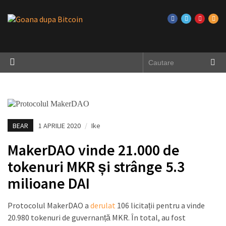
BEAR
1 APRILIE 2020
/
Ike
MakerDAO vinde 21.000 de
tokenuri MKR și strânge 5.3
milioane DAI
Protocolul MakerDAO a
derulat
106 licitații pentru a vinde
20.980 tokenuri de guvernanță MKR. În total, au fost