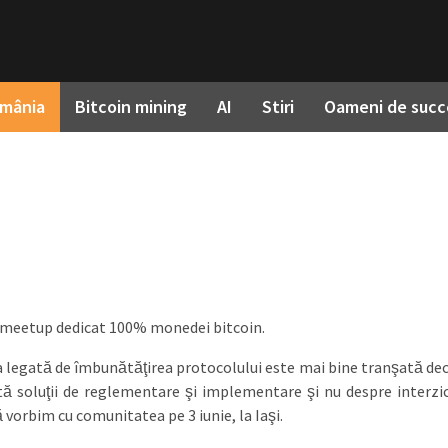
omânia
Bitcoin mining
AI
Stiri
Oameni de succ
meetup dedicat 100% monedei bitcoin.
a legată de îmbunătăţirea protocolului este mai bine tranşată dec
tă soluţii de reglementare şi implementare şi nu despre interzic
 vorbim cu comunitatea pe 3 iunie, la Iaşi.