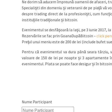
Ne dorim să aducem împreună oamenii de afaceri, trade
Specialişti din domeniu şi veteranii de pe piaţă vă vor 
despre trading direct de la profesionişti, cum funcţ
instituţiile tradiţionale şi bitcoin.
Evenimentul se desfăşoară la Iaşi, pe 3 iunie 2017, la
Rezervările se fac prin GoanaDupăBitcoin –
click pe
Preţul unui meniu este de 200 de lei (include bufet su
Pentru că evenimentul va dura până seara târziu, v
valoare de 150 de lei pe noapte şi 3 apartamente în 
evenimentul. Plata se poate face desigur şi în bitcoin
Nume Participant