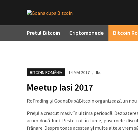
Pretul Bitcoin
Criptomonede
Bitcoin R
BITCOIN ROMÂNIA
14 MAI 2017
/
Ike
Meetup Iasi 2017
RoTrading şi GoanaDupăBitcoin organizează un nou 
Preţul a crescut masiv în ultima perioadă. Dezbatere
acum două luni. Peste tot în lume, guvernele discu
frânare. Despre toate acestea şi multe altele vrem să