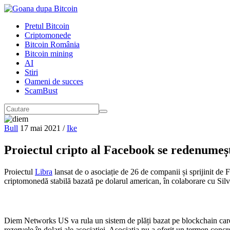
Pretul Bitcoin
Criptomonede
Bitcoin România
Bitcoin mining
AI
Stiri
Oameni de succes
ScamBust
Bull
17 mai 2021
/
Ike
Proiectul cripto al Facebook se redenumeș
Proiectul
Libra
lansat de o asociație de 26 de companii și sprijinit de
criptomonedă stabilă bazată pe dolarul american, în colaborare cu Sil
Diem Networks US va rula un sistem de plăți bazat pe blockchain care 
rezervele în dolari ale asociației. Asociația nu a oferit un termen conc