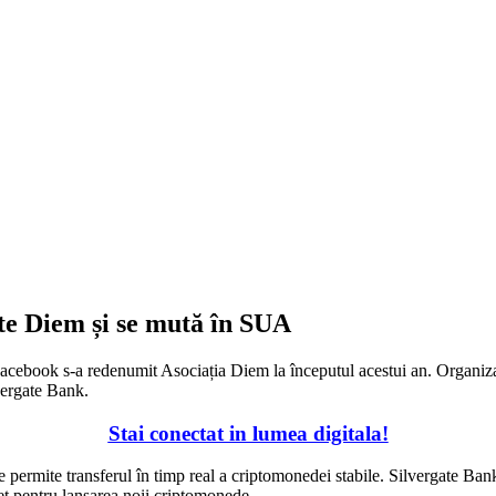
te Diem și se mută în SUA
 Facebook s-a redenumit Asociația Diem la începutul acestui an. Organiz
vergate Bank.
Stai conectat in lumea digitala!
permite transferul în timp real a criptomonedei stabile. Silvergate Ba
ret pentru lansarea noii criptomonede.