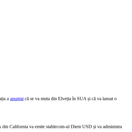
ația a
anunțat
că se va muta din Elveția în SUA și că va lansat o
nk din California va emite stablecoin-ul Diem USD și va administra