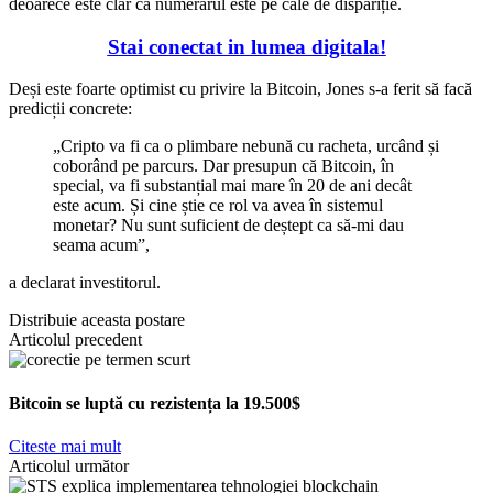
deoarece este clar că numerarul este pe cale de dispariție.
Stai conectat in lumea digitala!
Deși este foarte optimist cu privire la Bitcoin, Jones s-a ferit să facă
predicții concrete:
„Cripto va fi ca o plimbare nebună cu racheta, urcând și
coborând pe parcurs. Dar presupun că Bitcoin, în
special, va fi substanțial mai mare în 20 de ani decât
este acum. Și cine știe ce rol va avea în sistemul
monetar? Nu sunt suficient de deștept ca să-mi dau
seama acum”,
a declarat investitorul.
Distribuie aceasta postare
Articolul precedent
Bitcoin se luptă cu rezistența la 19.500$
Citeste mai mult
Articolul următor