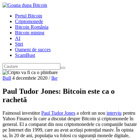
Pretul Bitcoin
Criptomonede
Bitcoin România
Bitcoin mining
AI
Stiri
Oameni de succes
ScamBust
Bull
4 decembrie 2020
/
Ike
Paul Tudor Jones: Bitcoin este ca o
rachetă
Faimosul investitor
Paul Tudor Jones
a oferit un nou
interviu
pentru
Yahoo Finance în care a discutat despre Bitcoin și criptomonede în
general. El a comparat din nou criptomonedele cu companiile bazate
pe Internet din 1999, care au avut același potențial masiv. În opinia
sa, în 20 de ani, populația va folosi cu siguranță monede digitale,