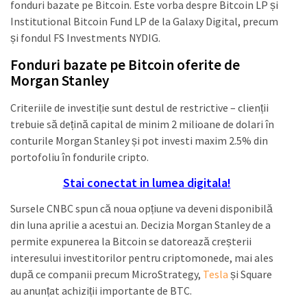
fonduri bazate pe Bitcoin. Este vorba despre Bitcoin LP și
Institutional Bitcoin Fund LP de la Galaxy Digital, precum
și fondul FS Investments NYDIG.
Fonduri bazate pe Bitcoin oferite de
Morgan Stanley
Criteriile de investiție sunt destul de restrictive – clienții
trebuie să dețină capital de minim 2 milioane de dolari în
conturile Morgan Stanley și pot investi maxim 2.5% din
portofoliu în fondurile cripto.
Stai conectat in lumea digitala!
Sursele CNBC spun că noua opțiune va deveni disponibilă
din luna aprilie a acestui an. Decizia Morgan Stanley de a
permite expunerea la Bitcoin se datorează creșterii
interesului investitorilor pentru criptomonede, mai ales
după ce companii precum MicroStrategy,
Tesla
și Square
au anunțat achiziții importante de BTC.