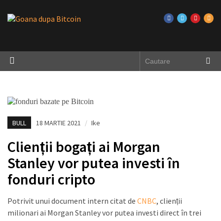
BULL
18 MARTIE 2021
/
Ike
Clienții bogați ai Morgan
Stanley vor putea investi în
fonduri cripto
Potrivit unui document intern citat de
CNBC
, clienții
milionari ai Morgan Stanley vor putea investi direct în trei