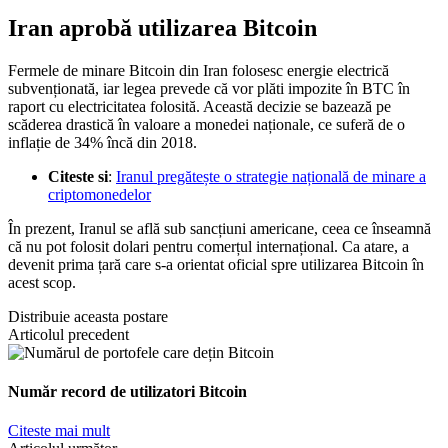
Iran aprobă utilizarea Bitcoin
Fermele de minare Bitcoin din Iran folosesc energie electrică
subvenționată, iar legea prevede că vor plăti impozite în BTC în
raport cu electricitatea folosită. Această decizie se bazează pe
scăderea drastică în valoare a monedei naționale, ce suferă de o
inflație de 34% încă din 2018.
Citeste si
:
Iranul pregătește o strategie națională de minare a
criptomonedelor
În prezent, Iranul se află sub sancțiuni americane, ceea ce înseamnă
că nu pot folosit dolari pentru comerțul internațional. Ca atare, a
devenit prima țară care s-a orientat oficial spre utilizarea Bitcoin în
acest scop.
Distribuie aceasta postare
Articolul precedent
Număr record de utilizatori Bitcoin
Citeste mai mult