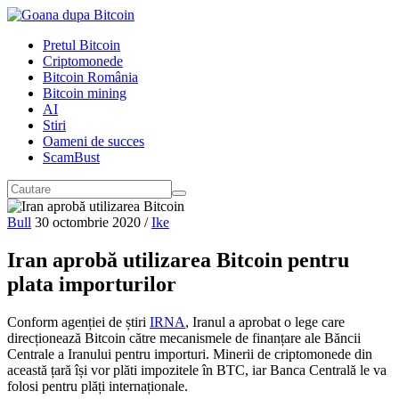
Pretul Bitcoin
Criptomonede
Bitcoin România
Bitcoin mining
AI
Stiri
Oameni de succes
ScamBust
Bull
30 octombrie 2020
/
Ike
Iran aprobă utilizarea Bitcoin pentru
plata importurilor
Conform agenției de știri
IRNA
, Iranul a aprobat o lege care
direcționează Bitcoin către mecanismele de finanțare ale Băncii
Centrale a Iranului pentru importuri. Minerii de criptomonede din
această țară își vor plăti impozitele în BTC, iar Banca Centrală le va
folosi pentru plăți internaționale.