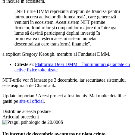
fi incluse în ecosistem.
„NFT-urile DMM reprezintă drepturi de franciză pentru
introducerea activelor din lumea reală, care generează
venituri în ecosistem. Acest sistem NFT permite
firmelor, fondurilor și companiilor majore din întreaga
lume să devină participanți deplini investiți în
promovarea creșterii acestui sistem monetar
descentralizat care transformă finanțele”,
a explicat Gregory Keough, membru al Fundației DMM.
Citeste si
:
Platforma DeFi DMM – împrumuturi garantate cu
active fizice tokenizate
NFT-urile vor fi lansate pe 3 decembrie, iar securitatea sistemului
este asigurată de ChainLink.
Update important! Acest proiect a fost inchis. Mai multe detalii le
gasiti pe
site-ul oficial
.
Distribuie aceasta postare
Articolul precedent
Un început de decembrie aventuros pe piața cripto