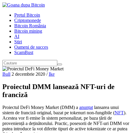
Pretul Bitcoin
Criptomonede
Bitcoin România
Bitcoin mining
AI
Stiri
Oameni de succes
ScamBust
Bull
2 decembrie 2020
/
Ike
Proiectul DMM lansează NFT-uri de
franciză
Proiectul DeFi Money Market (DMM) a
anunțat
lansarea unui
sistem de franciză original, bazat pe tokenuri non-fungibile (
NFT
).
Acestea vor fi emise în sistem personalizat, pe baza țării de
proveniență a deținătorului. Practic, posesorii de NFT-uri DMM vor
putea introduce la vot diferite tipuri de active tokenizate ce ar putea