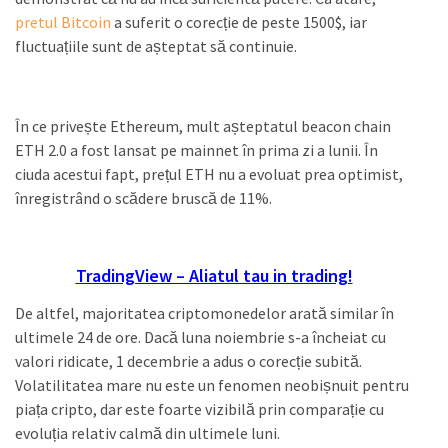
pretul Bitcoin
a suferit o corecție de peste 1500$, iar
fluctuațiile sunt de așteptat să continuie.
În ce privește Ethereum, mult așteptatul beacon chain
ETH 2.0 a fost lansat pe mainnet în prima zi a lunii. În
ciuda acestui fapt, prețul ETH nu a evoluat prea optimist,
înregistrând o scădere bruscă de 11%.
TradingView – Aliatul tau in trading!
De altfel, majoritatea criptomonedelor arată similar în
ultimele 24 de ore. Dacă luna noiembrie s-a încheiat cu
valori ridicate, 1 decembrie a adus o corecție subită.
Volatilitatea mare nu este un fenomen neobișnuit pentru
piața cripto, dar este foarte vizibilă prin comparație cu
evoluția relativ calmă din ultimele luni.