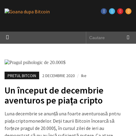
PRETUL BITCOIN
2 DECEMBRIE 2020
/
Ike
Un început de decembrie
aventuros pe piața cripto
Luna decembrie se anunță una foarte aventuroasă pntru
piața criptomonedelor. Deși taurii Bitcoin încearcă să
forțeze pragul de 20.000$, în cursul zilei de ieri au
demonstrat că nu au încă suficientă putere. Ca atare,