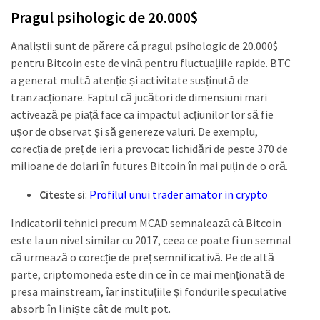
Pragul psihologic de 20.000$
Analiștii sunt de părere că pragul psihologic de 20.000$
pentru Bitcoin este de vină pentru fluctuațiile rapide. BTC
a generat multă atenție și activitate susținută de
tranzacționare. Faptul că jucători de dimensiuni mari
activează pe piață face ca impactul acțiunilor lor să fie
ușor de observat și să genereze valuri. De exemplu,
corecția de preț de ieri a provocat lichidări de peste 370 de
milioane de dolari în futures Bitcoin în mai puțin de o oră.
Citeste si
:
Profilul unui trader amator in crypto
Indicatorii tehnici precum MCAD semnalează că Bitcoin
este la un nivel similar cu 2017, ceea ce poate fi un semnal
că urmează o corecție de preț semnificativă. Pe de altă
parte, criptomoneda este din ce în ce mai menționată de
presa mainstream, îar instituțiile și fondurile speculative
absorb în liniște cât de mult pot.