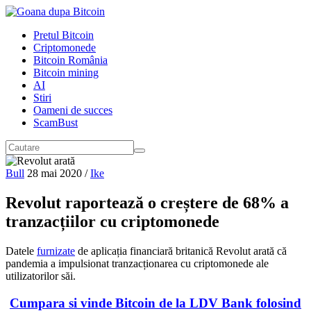
Pretul Bitcoin
Criptomonede
Bitcoin România
Bitcoin mining
AI
Stiri
Oameni de succes
ScamBust
Bull
28 mai 2020
/
Ike
Revolut raportează o creștere de 68% a
tranzacțiilor cu criptomonede
Datele
furnizate
de aplicația financiară britanică Revolut arată că
pandemia a impulsionat tranzacționarea cu criptomonede ale
utilizatorilor săi.
Cumpara si vinde Bitcoin de la LDV Bank folosind