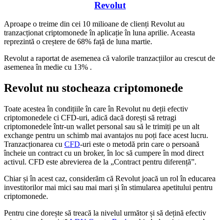
Revolut
Aproape o treime din cei 10 milioane de clienți Revolut au
tranzacționat criptomonede în aplicație în luna aprilie. Aceasta
reprezintă o creștere de 68% față de luna martie.
Revolut a raportat de asemenea că valorile tranzacțiilor au crescut de
asemenea în medie cu 13% .
Revolut nu stocheaza criptomonede
Toate acestea în condițiile în care în Revolut nu deții efectiv
criptomonedele ci CFD-uri, adică dacă dorești să retragi
criptomonedele într-un wallet personal sau să le trimiți pe un alt
exchange pentru un schimb mai avantajos nu poți face acest lucru.
Tranzacționarea cu
CFD
-uri este o metodă prin care o persoană
încheie un contract cu un broker, în loc să cumpere în mod direct
activul. CFD este abrevierea de la „Contract pentru diferență”.
Chiar și în acest caz, considerăm că Revolut joacă un rol în educarea
investitorilor mai mici sau mai mari și în stimularea apetitului pentru
criptomonede.
Pentru cine dorește să treacă la nivelul următor și să dețină efectiv