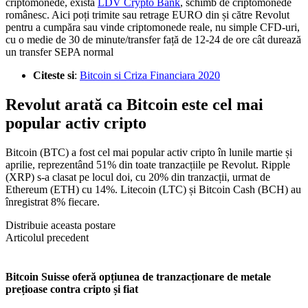
criptomonede, există
LDV Crypto Bank
, schimb de criptomonede
românesc. Aici poți trimite sau retrage EURO din și către Revolut
pentru a cumpăra sau vinde criptomonede reale, nu simple CFD-uri,
cu o medie de 30 de minute/transfer față de 12-24 de ore cât durează
un transfer SEPA normal
Citeste si
:
Bitcoin si Criza Financiara 2020
Revolut arată ca Bitcoin este cel mai
popular activ cripto
Bitcoin (BTC) a fost cel mai popular activ cripto în lunile martie și
aprilie, reprezentând 51% din toate tranzacțiile pe Revolut. Ripple
(XRP) s-a clasat pe locul doi, cu 20% din tranzacții, urmat de
Ethereum (ETH) cu 14%. Litecoin (LTC) și Bitcoin Cash (BCH) au
înregistrat 8% fiecare.
Distribuie aceasta postare
Articolul precedent
Bitcoin Suisse oferă opțiunea de tranzacționare de metale
prețioase contra cripto și fiat