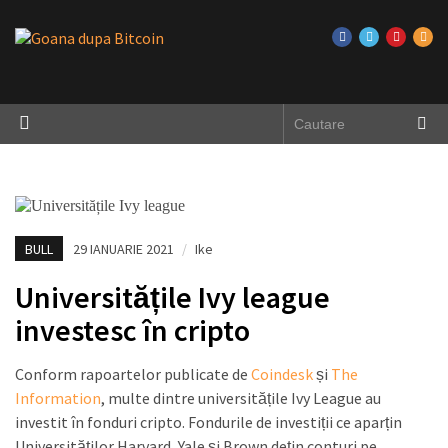
BULL
29 IANUARIE 2021
/
Ike
Universitățile Ivy league
investesc în cripto
Conform rapoartelor publicate de
Coindesk
și
The
Information
, multe dintre universitățile Ivy League au
investit în fonduri cripto. Fondurile de investiții ce aparțin
Universităților Harvard, Yale și Brown dețin conturi pe