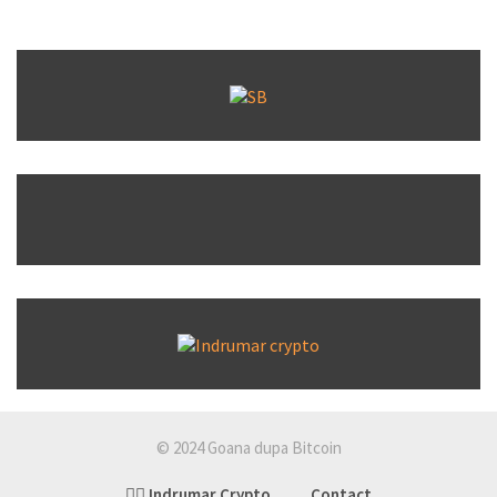
© 2024 Goana dupa Bitcoin
👉🏽 Indrumar Crypto
Contact