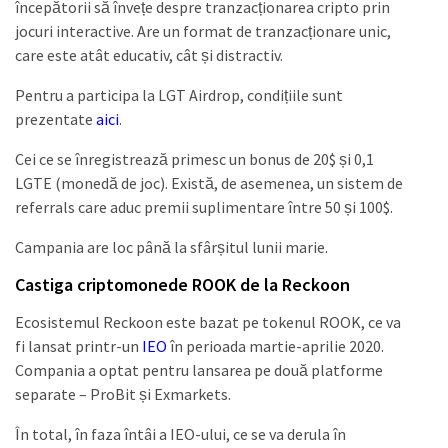
începătorii să învețe despre tranzacționarea cripto prin
jocuri interactive. Are un format de tranzacționare unic,
care este atât educativ, cât și distractiv.
Pentru a participa la LGT Airdrop, condițiile sunt
prezentate
aici
.
Cei ce se înregistrează primesc un bonus de 20$ și 0,1
LGTE (monedă de joc). Există, de asemenea, un sistem de
referrals care aduc premii suplimentare între 50 și 100$.
Campania are loc până la sfârșitul lunii marie.
Castiga criptomonede ROOK de la Reckoon
Ecosistemul Reckoon este bazat pe tokenul ROOK, ce va
fi lansat printr-un
IEO
în perioada martie-aprilie 2020.
Compania a optat pentru lansarea pe două platforme
separate – ProBit și Exmarkets.
În total, în faza întâi a IEO-ului, ce se va derula în