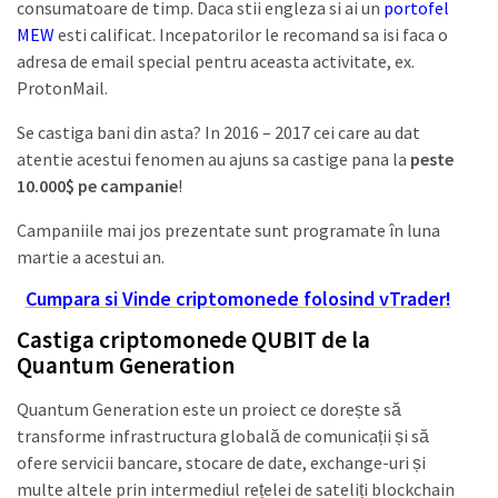
consumatoare de timp. Daca stii engleza si ai un
portofel
MEW
esti calificat. Incepatorilor le recomand sa isi faca o
adresa de email special pentru aceasta activitate, ex.
ProtonMail.
Se castiga bani din asta? In 2016 – 2017 cei care au dat
atentie acestui fenomen au ajuns sa castige pana la
peste
10.000$ pe campanie
!
Campaniile mai jos prezentate sunt programate în luna
martie a acestui an.
Cumpara si Vinde criptomonede folosind vTrader!
Castiga criptomonede QUBIT de la
Quantum Generation
Quantum Generation este un proiect ce dorește să
transforme infrastructura globală de comunicații și să
ofere servicii bancare, stocare de date, exchange-uri și
multe altele prin intermediul rețelei de sateliți blockchain