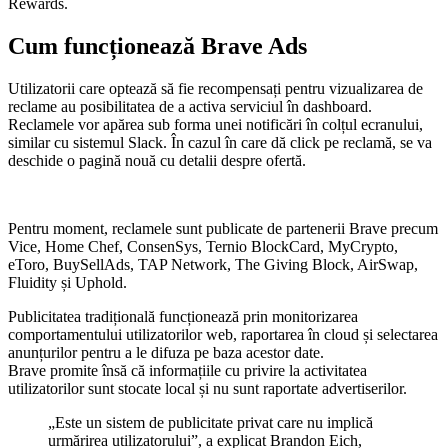
Rewards.
Cum funcționează Brave Ads
Utilizatorii care optează să fie recompensați pentru vizualizarea de
reclame au posibilitatea de a activa serviciul în dashboard.
Reclamele vor apărea sub forma unei notificări în colțul ecranului,
similar cu sistemul Slack. În cazul în care dă click pe reclamă, se va
deschide o pagină nouă cu detalii despre ofertă.
Pentru moment, reclamele sunt publicate de partenerii Brave precum
Vice, Home Chef, ConsenSys, Ternio BlockCard, MyCrypto,
eToro, BuySellAds, TAP Network, The Giving Block, AirSwap,
Fluidity și Uphold.
Publicitatea tradițională funcționează prin monitorizarea
comportamentului utilizatorilor web, raportarea în cloud și selectarea
anunțurilor pentru a le difuza pe baza acestor date.
Brave promite însă că informațiile cu privire la activitatea
utilizatorilor sunt stocate local și nu sunt raportate advertiserilor.
„Este un sistem de publicitate privat care nu implică
urmărirea utilizatorului”, a explicat Brandon Eich,