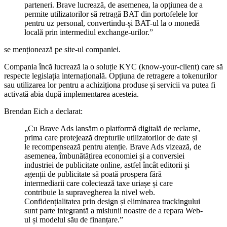
parteneri. Brave lucrează, de asemenea, la opțiunea de a
permite utilizatorilor să retragă BAT din portofelele lor
pentru uz personal, convertindu-și BAT-ul la o monedă
locală prin intermediul exchange-urilor.”
se menționează pe site-ul companiei.
Compania încă lucrează la o soluție KYC (know-your-client) care să
respecte legislația internațională. Opțiuna de retragere a tokenurilor
sau utilizarea lor pentru a achiziționa produse și servicii va putea fi
activată abia după implementarea acesteia.
Brendan Eich a declarat:
„Cu Brave Ads lansăm o platformă digitală de reclame,
prima care protejează drepturile utilizatorilor de date și
le recompensează pentru atenție. Brave Ads vizează, de
asemenea, îmbunătățirea economiei și a conversiei
industriei de publicitate online, astfel încât editorii și
agenții de publicitate să poată prospera fără
intermediarii care colectează taxe uriașe și care
contribuie la supravegherea la nivel web.
Confidențialitatea prin design și eliminarea trackingului
sunt parte integrantă a misiunii noastre de a repara Web-
ul și modelul său de finanțare.”