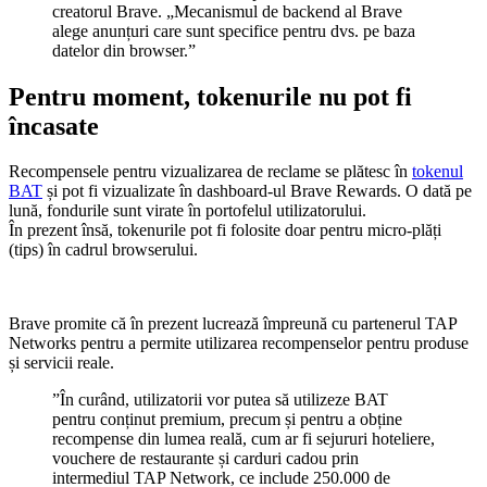
creatorul Brave. „Mecanismul de backend al Brave
alege anunțuri care sunt specifice pentru dvs. pe baza
datelor din browser.”
Pentru moment, tokenurile nu pot fi
încasate
Recompensele pentru vizualizarea de reclame se plătesc în
tokenul
BAT
și pot fi vizualizate în dashboard-ul Brave Rewards. O dată pe
lună, fondurile sunt virate în portofelul utilizatorului.
În prezent însă, tokenurile pot fi folosite doar pentru micro-plăți
(tips) în cadrul browserului.
Brave promite că în prezent lucrează împreună cu partenerul TAP
Networks pentru a permite utilizarea recompenselor pentru produse
și servicii reale.
”În curând, utilizatorii vor putea să utilizeze BAT
pentru conținut premium, precum și pentru a obține
recompense din lumea reală, cum ar fi sejururi hoteliere,
vouchere de restaurante și carduri cadou prin
intermediul TAP Network, ce include 250.000 de