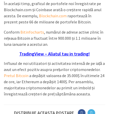
În același timp, graficul de portofele noi înregistrate pe
Blockchain.com și Coinbase arată o creștere rapidă anul
acesta. De exemplu,
Blockchain.com
raportează în
prezent peste 66 de milioane de portofele Bitcoin.
Conform
Bitinfocharts
, numărul de adrese active zilnic în
rețeaua Bitcoin a fluctuat între 900.000 și 1.1 milioane în
luna ianuarie a acestui an.
TradingView – Aliatul tau in trading!
Influxul de noi utilizatori și activitatea intensă de pe iață a
avut un efect pozitiv asupra prețurilor criptomonedelor.
Pretul Bitcoin
a depășit valoarea de 35.000$ în ultimele 24
de ore, iar Ethereum a depășit 1400$. Per ansamblu,
majoritatea criptomonedelor au primit un imbold și
înregistrează creșteri de preț săptămâna aceasta.
DISTRIBUIE ACEASTA POSTARE