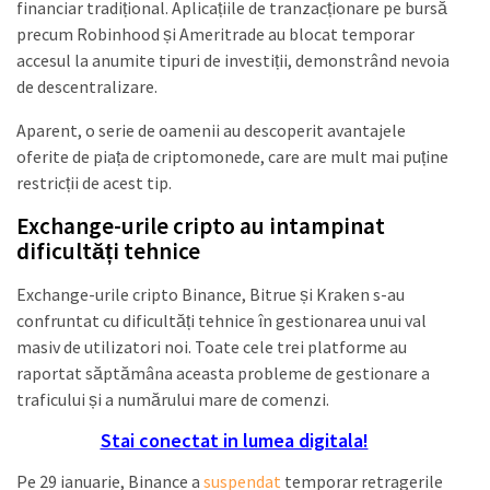
financiar tradițional. Aplicațiile de tranzacționare pe bursă
precum Robinhood și Ameritrade au blocat temporar
accesul la anumite tipuri de investiții, demonstrând nevoia
de descentralizare.
Aparent, o serie de oamenii au descoperit avantajele
oferite de piața de criptomonede, care are mult mai puține
restricții de acest tip.
Exchange-urile cripto au intampinat
dificultăți tehnice
Exchange-urile cripto Binance, Bitrue și Kraken s-au
confruntat cu dificultăți tehnice în gestionarea unui val
masiv de utilizatori noi. Toate cele trei platforme au
raportat săptămâna aceasta probleme de gestionare a
traficului și a numărului mare de comenzi.
Stai conectat in lumea digitala!
Pe 29 ianuarie, Binance a
suspendat
temporar retragerile