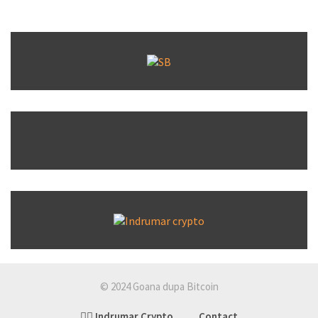
© 2024 Goana dupa Bitcoin
👉🏽 Indrumar Crypto
Contact