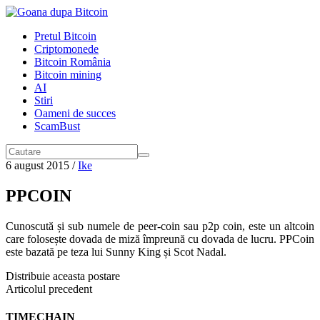
Pretul Bitcoin
Criptomonede
Bitcoin România
Bitcoin mining
AI
Stiri
Oameni de succes
ScamBust
6 august 2015
/
Ike
PPCOIN
Cunoscută și sub numele de peer-coin sau p2p coin, este un altcoin
care folosește dovada de miză împreună cu dovada de lucru. PPCoin
este bazată pe teza lui Sunny King și Scot Nadal.
Distribuie aceasta postare
Articolul precedent
TIMECHAIN