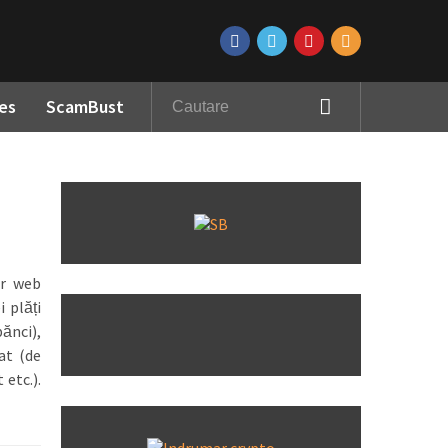
es
ScamBust
or web
 plăți
ănci),
at (de
 etc.).