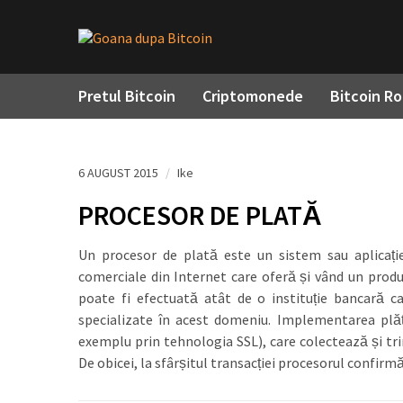
Pretul Bitcoin
Criptomonede
Bitcoin R
6 AUGUST 2015
/
Ike
PROCESOR DE PLATĂ
Un procesor de plată este un sistem sau aplicație
comerciale din Internet care oferă și vând un produ
poate fi efectuată atât de o instituție bancară ca
specializate în acest domeniu. Implementarea plăț
exemplu prin tehnologia SSL), care colectează și trim
De obicei, la sfârșitul transacției procesorul confirmă