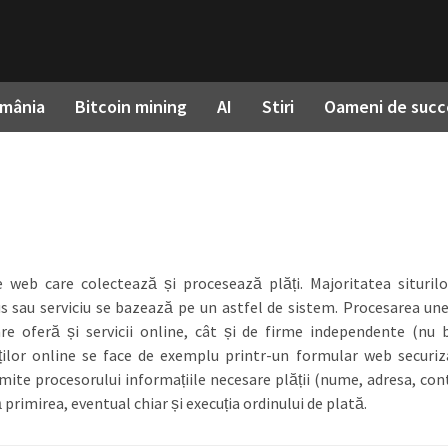
omânia
Bitcoin mining
AI
Stiri
Oameni de succ
 web care colectează și procesează plăți. Majoritatea situril
s sau serviciu se bazează pe un astfel de sistem. Procesarea unei
re oferă și servicii online, cât și de firme independente (nu b
ilor online se face de exemplu printr-un formular web securiz
ite procesorului informațiile necesare plății (nume, adresa, cont
 primirea, eventual chiar și execuția ordinului de plată.