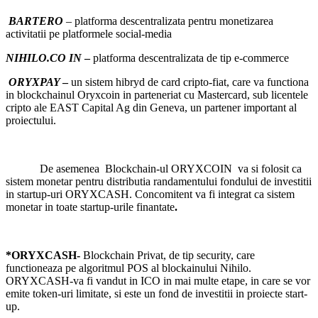
BARTERO
– platforma descentralizata pentru monetizarea
activitatii pe platformele social-media
NIHILO.CO IN
–
platforma descentralizata de tip e-commerce
ORYXPAY
–
un sistem hibryd de card cripto-fiat, care va functiona
in blockchainul Oryxcoin in parteneriat cu Mastercard, sub licentele
cripto ale EAST Capital Ag din Geneva, un partener important al
proiectului.
De asemenea Blockchain-ul ORYXCOIN va si folosit ca
sistem monetar pentru distributia randamentului fondului de investitii
in startup-uri ORYXCASH. Concomitent va fi integrat ca sistem
monetar in toate startup-urile finantate
.
*ORYXCASH-
Blockchain Privat, de tip security, care
functioneaza pe algoritmul POS al blockainului Nihilo.
ORYXCASH-va fi vandut in ICO in mai multe etape, in care se vor
emite token-uri limitate, si este un fond de investitii in proiecte start-
up.