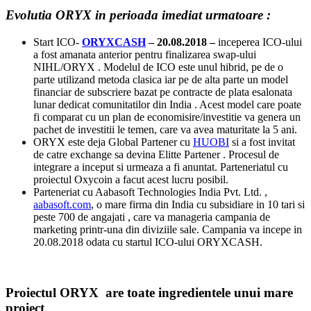
Evolutia ORYX in perioada imediat urmatoare :
Start ICO-
ORYXCASH
– 20.08.2018 –
inceperea ICO-ului
a fost amanata anterior pentru finalizarea swap-ului
NIHL/ORYX . Modelul de ICO este unul hibrid, pe de o
parte utilizand metoda clasica iar pe de alta parte un model
financiar de subscriere bazat pe contracte de plata esalonata
lunar dedicat comunitatilor din India . Acest model care poate
fi comparat cu un plan de economisire/investitie va genera un
pachet de investitii le temen, care va avea maturitate la 5 ani.
ORYX este deja Global Partener cu
HUOBI
si a fost invitat
de catre exchange sa devina Elitte Partener . Procesul de
integrare a inceput si urmeaza a fi anuntat. Parteneriatul cu
proiectul Oxycoin a facut acest lucru posibil.
Parteneriat cu Aabasoft Technologies India Pvt. Ltd. ,
aabasoft.com
, o mare firma din India cu subsidiare in 10 tari si
peste 700 de angajati , care va manageria campania de
marketing printr-una din diviziile sale. Campania va incepe in
20.08.2018 odata cu startul ICO-ului ORYXCASH.
Proiectul ORYX are toate ingredientele unui mare
proiect