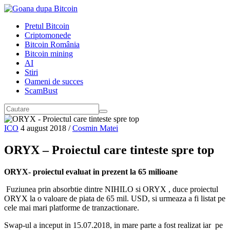
Pretul Bitcoin
Criptomonede
Bitcoin România
Bitcoin mining
AI
Stiri
Oameni de succes
ScamBust
ICO
4 august 2018
/
Cosmin Matei
ORYX – Proiectul care tinteste spre top
ORYX- proiectul evaluat in prezent la 65 milioane
Fuziunea prin absorbtie dintre NIHILO si ORYX , duce proiectul
ORYX la o valoare de piata de 65 mil. USD, si urmeaza a fi listat pe
cele mai mari platforme de tranzactionare.
Swap-ul a inceput in 15.07.2018, in mare parte a fost realizat iar pe