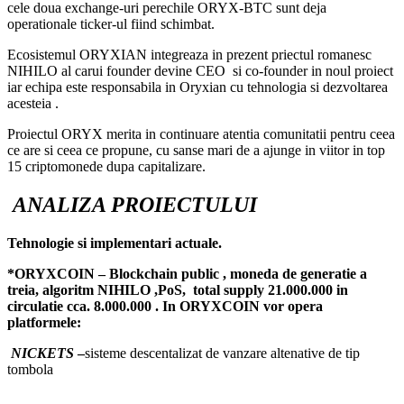
cele doua exchange-uri perechile ORYX-BTC sunt deja
operationale ticker-ul fiind schimbat.
Ecosistemul ORYXIAN integreaza in prezent priectul romanesc
NIHILO al carui founder devine CEO si co-founder in noul proiect
iar echipa este responsabila in Oryxian cu tehnologia si dezvoltarea
acesteia .
Proiectul ORYX merita in continuare atentia comunitatii pentru ceea
ce are si ceea ce propune, cu sanse mari de a ajunge in viitor in top
15 criptomonede dupa capitalizare.
ANALIZA PROIECTULUI
Tehnologie si implementari actuale.
*ORYXCOIN – Blockchain public , moneda de generatie a
treia, algoritm NIHILO ,PoS, total supply 21.000.000 in
circulatie cca. 8.000.000 . In ORYXCOIN vor opera
platformele:
NICKETS
–
sisteme descentalizat de vanzare altenative de tip
tombola