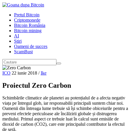
Pretul Bitcoin
Criptomonede
Bitcoin România
Bitcoin mining
AI
Stiri
Oameni de succes
ScamBust
ICO
22 iunie 2018
/
Ike
Proiectul Zero Carbon
Schimbările climatice ale planetei au potențialul de a afecta negativ
viața pe întregul glob, iar responsabilii principali suntem chiar noi.
Oamenii din întreaga lume trebuie să își schimbe obiceiurile pentru a
preveni efectele periculoase ale încălzirii globale și distrugerea
mediului. Primul aspect ce trebuie luat în calcul sunt emisiile de
dioxid de carbon (CO2), care este principalul contributor la efectul
de seră.