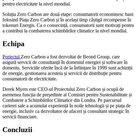
pentru electricitate la nivel mondial.
Soluția Zero Carbon are două etape: consumatorii economisesc bani
folosind Piața Zero Carbon și în același timp câștigă recompense în
tokenuri Energis. Ca o consecință, consumatorii sunt motivați pentru
a contribui la combaterea schimbărilor climatice la nivel mondial.
Echipa
Poriectul
Zero Carbon a fost dezvoltat de Beond Group, care
asigură servicii de consultanță în domeniul energiei și software în
domeniu. Serviciile oferite încă de la înființare în 1999 sunt achiziții
de energie, gestionarea acesteia și servicii de distribuție pentru
consumatorii de electricitate.
Derek Myers este CEO-ul Proiectului Zero Carbon și ocupă de
asemenea funcția de președinte al Comisiei pentru Sustenabilitate și
Combatere a Schimbărilor Climatice din Londra. Pe parcursul
carierei sale a acumulat experiență în noile tehnologii și pe piața de
energie, inclusiv ca dezvoltator de afaceri și consultant strategic în
servicii financiare.
Concluzii