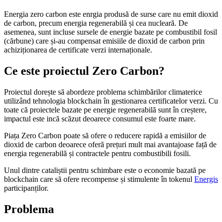
Energia zero carbon este enrgia produsă de surse care nu emit dioxid
de carbon, precum energia regenerabilă și cea nucleară. De
asemenea, sunt incluse sursele de energie bazate pe combustibil fosil
(cărbune) care și-au compensat emisiile de dioxid de carbon prin
achiziționarea de certificate verzi internaționale.
Ce este proiectul Zero Carbon?
Proiectul dorește să abordeze problema schimbărilor climaterice
utilizând tehnologia blockchain în gestionarea certificatelor verzi. Cu
toate că proiectele bazate pe energie regenerabilă sunt în creștere,
impactul este incă scăzut deoarece consumul este foarte mare.
Piața Zero Carbon poate să ofere o reducere rapidă a emisiilor de
dioxid de carbon deoarece oferă prețuri mult mai avantajoase față de
energia regenerabilă și contractele pentru combustibili fosili.
Unul dintre cataliștii pentru schimbare este o economie bazată pe
blockchain care să ofere recompense și stimulente în tokenul
Energis
participanților.
Problema