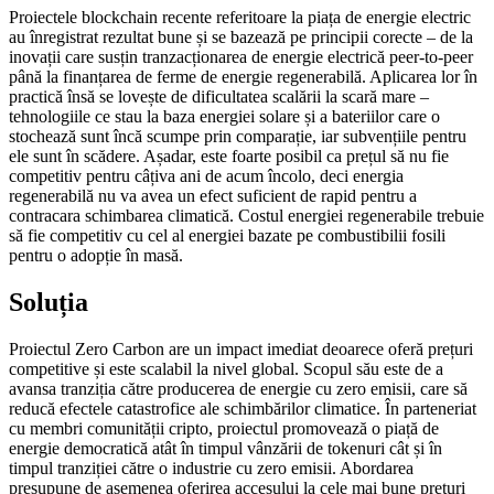
Proiectele blockchain recente referitoare la piața de energie electric
au înregistrat rezultat bune și se bazează pe principii corecte – de la
inovații care susțin tranzacționarea de energie electrică peer-to-peer
până la finanțarea de ferme de energie regenerabilă. Aplicarea lor în
practică însă se lovește de dificultatea scalării la scară mare –
tehnologiile ce stau la baza energiei solare și a bateriilor care o
stochează sunt încă scumpe prin comparație, iar subvențiile pentru
ele sunt în scădere. Așadar, este foarte posibil ca prețul să nu fie
competitiv pentru câțiva ani de acum încolo, deci energia
regenerabilă nu va avea un efect suficient de rapid pentru a
contracara schimbarea climatică. Costul energiei regenerabile trebuie
să fie competitiv cu cel al energiei bazate pe combustibilii fosili
pentru o adopție în masă.
Soluția
Proiectul Zero Carbon are un impact imediat deoarece oferă prețuri
competitive și este scalabil la nivel global. Scopul său este de a
avansa tranziția către producerea de energie cu zero emisii, care să
reducă efectele catastrofice ale schimbărilor climatice. În parteneriat
cu membri comunității cripto, proiectul promovează o piață de
energie democratică atât în timpul vânzării de tokenuri cât și în
timpul tranziției către o industrie cu zero emisii. Abordarea
presupune de asemenea oferirea accesului la cele mai bune prețuri