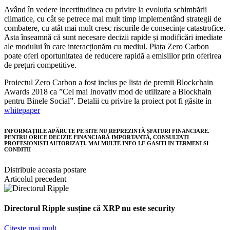
Având în vedere incertitudinea cu privire la evoluția schimbării
climatice, cu cât se petrece mai mult timp implementând strategii de
combatere, cu atât mai mult cresc riscurile de consecințe catastrofice.
Asta înseamnă că sunt necesare decizii rapide și modificări imediate
ale modului în care interacționăm cu mediul. Piața Zero Carbon
poate oferi oportunitatea de reducere rapidă a emisiilor prin oferirea
de prețuri competitive.
Proiectul Zero Carbon a fost inclus pe lista de premii Blockchain
Awards 2018 ca ”Cel mai Inovativ mod de utilizare a Blockhain
pentru Binele Social”. Detalii cu privire la proiect pot fi găsite in
whitepaper
INFORMAȚIILE APĂRUTE PE SITE NU REPREZINTĂ SFATURI FINANCIARE.
PENTRU ORICE DECIZIE FINANCIARĂ IMPORTANTĂ, CONSULTAȚI
PROFESIONIȘTI AUTORIZAȚI.
MAI MULTE INFO LE GASITI IN TERMENI SI
CONDITII
Distribuie aceasta postare
Articolul precedent
Directorul Ripple susține că XRP nu este security
Citeste mai mult