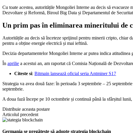
Cu toate acestea, autoritățile Mongoliei Interne au decis să evacueze mi
Dezvoltare și Reformă, Biroul Big Data și Departamentul de Securitate 
Un prim pas în eliminarea mineritului de
Autoritățile au decis să înceteze sprijinul pentru minerii cripto, chia
pentru a obține energie electrică și mai ieftină.
Decizia departamentelor Mongoliei Interne ar putea indica atitudinea g
În
aprilie
a acestui an, am raportat că Comisia Națională de Dezvoltare
Citeste si
:
Bitmain lansează oficial seria Antminer S17
Strategia va avea două faze: în perioada 3 septembrie – 25 septembrie 2
septembrie.
A doua fază începe pe 10 octombrie și continuă până la sfârșitul lunii,
Distribuie aceasta postare
Articolul precedent
Germania se pregătește să adopte strategia blockchain