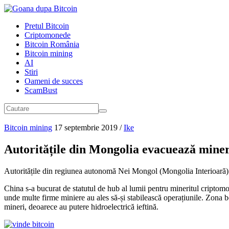
Pretul Bitcoin
Criptomonede
Bitcoin România
Bitcoin mining
AI
Stiri
Oameni de succes
ScamBust
Bitcoin mining
17 septembrie 2019
/
Ike
Autoritățile din Mongolia evacuează mine
Autoritățile din regiunea autonomă Nei Mongol (Mongolia Interioară) a 
China s-a bucurat de statutul de hub al lumii pentru mineritul criptomon
unde multe firme miniere au ales să-și stabilească operațiunile. Zona b
mineri, deoarece au putere hidroelectrică ieftină.