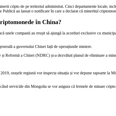
nerii cripto de pe teritoriul administrat. Cinci departamente locale, incl
Publică au lansat o notificare în care a declarat că mineritul criptomo
 criptomonede în China?
r dacă unele companii au reușit să ajungă la acorduri exclusive cu munici
enerală a guvernului Chinei față de operațiunile miniere.
 și Reformă a Chinei (NDRC) și-a dezvăluit planul de eliminare a mineri
019, orașele regiunii vor inspecta situația și vor depune rapoarte la Mi
 când serviciile din Mongolia se vor asigura că fermele de minare cripto 