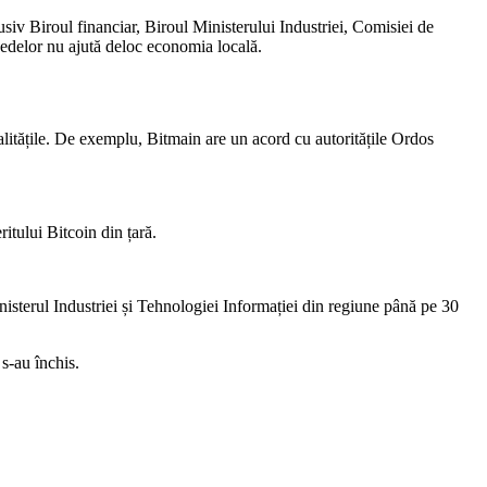
usiv Biroul financiar, Biroul Ministerului Industriei, Comisiei de
nedelor nu ajută deloc economia locală.
palitățile. De exemplu, Bitmain are un acord cu autoritățile Ordos
tului Bitcoin din țară.
nisterul Industriei și Tehnologiei Informației din regiune până pe 30
s-au închis.