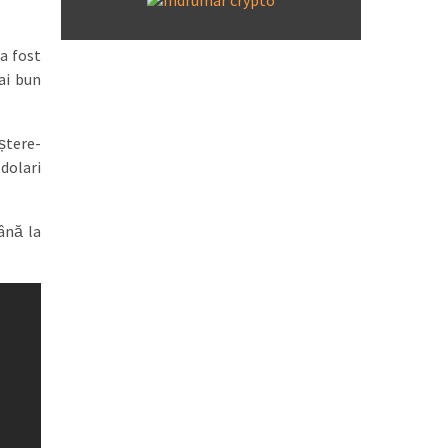
a fost
ai bun
ștere-
 dolari
ână la