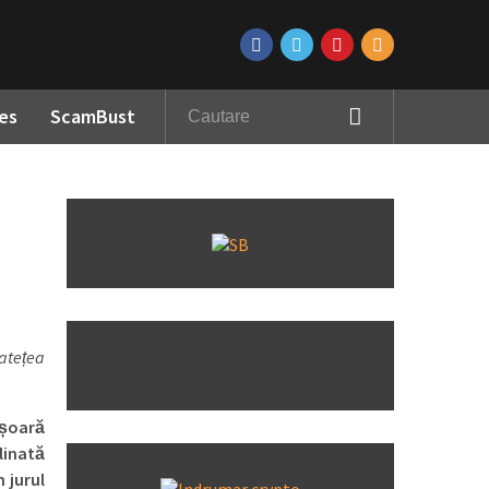
es
ScamBust
ratețea
ușoară
linată
 jurul