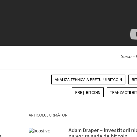
Sursa –
ANALIZA TEHNICA A PRETULUI BITCOIN
BI
PREȚ BITCOIN
TRANZACTII BI
ARTICOLUL URMĂTOR
Adam Draper – investitorii ni
a
nu vor sa auda de bitcoin