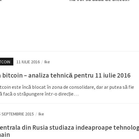
TCOIN
11 IULIE 2016
/
Ike
bitcoin – analiza tehnică pentru 11 iulie 2016
coin este încă blocat în zona de consolidare, dar ar putea să fie
ă facă o străpungere într-o direcție…
5 SEPTEMBRIE 2015
/
Ike
entrala din Rusia studiaza indeaproape tehnolo
hain