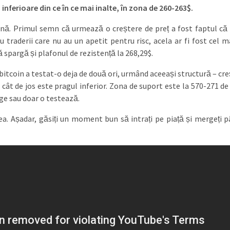
 inferioare din ce în ce mai inalte, în zona de 260-263$.
bună. Primul semn că urmează o creștere de preț a fost faptul că 
traderii care nu au un apetit pentru risc, acela ar fi fost cel m
ă spargă și plafonul de rezistență la 268,29$.
itcoin a testat-o deja de două ori, urmând aceeași structură – cre
ât de jos este pragul inferior. Zona de suport este la 570-271 de
ge sau doar o testează.
a. Așadar, găsiți un moment bun să intrați pe piață și mergeți p