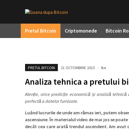
Pretul Bitcoin
Criptomonede
Bitcoin R
PRETUL BITCOIN
21 OCTOMBRIE 2015
/
Ike
Analiza tehnica a pretului b
Atenție, orice predicție economică și analiză tehnică
perfectă a datelor furnizate.
Luând lucrurile de unde am rămas ieri, putem observ
ascensiune. În materialul video de mai jos se poate
decât cea care arată trendul ascendent. Am avut dec