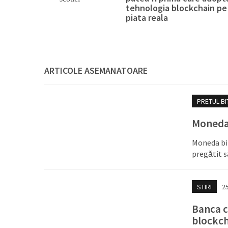
tehnologia blockchain pe
piata reala
ARTICOLE ASEMANATOARE
PRETUL BI
Moneda 
Moneda bit
pregătit s
STIRI
2
Banca c
blockc