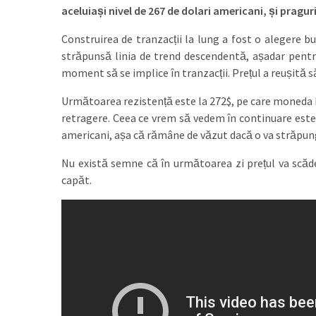
aceluiași nivel de 267 de dolari americani, și praguri
Construirea de tranzacții la lung a fost o alegere 
străpunsă linia de trend descendentă, așadar pentru 
moment să se implice în tranzacții. Prețul a reușită s
Următoarea rezistență este la 272$, pe care moneda b
retragere. Ceea ce vrem să vedem în continuare este c
americani, așa că rămâne de văzut dacă o va străpun
Nu există semne că în următoarea zi prețul va scăde
capăt.