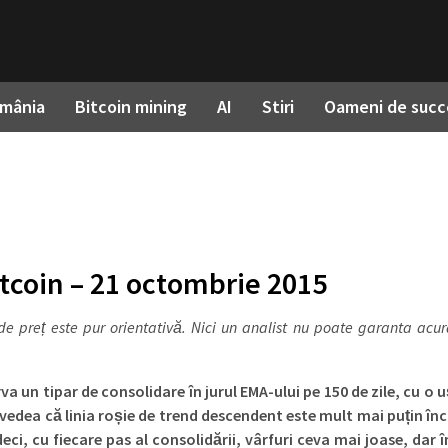
omânia
Bitcoin mining
AI
Stiri
Oameni de succ
itcoin – 21 octombrie 2015
 de preț este pur orientativă. Nici un analist nu poate garanta acu
a un tipar de consolidare în jurul EMA-ului pe 150 de zile, cu o 
 vedea că linia roșie de trend descendent este mult mai puțin înc
i, cu fiecare pas al consolidării, vârfuri ceva mai joase, dar în