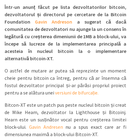
Într-un anunț făcut pe lista dezvoltatorilor bitcoin,
dezvoltatorul și directorul pe cercetare de la Bitcoin
Foundation
Gavin Andreson
a sugerat că dacă
comunitatea de dezvoltatori nu ajunge la un consens în
legătură cu creșterea dimeniunii de 1MB a block-ului, va
începe să lucreze de la implementarea principală a
acesteia în nucleul bitcoin la o implementare
alternativă bitcoin-XT.
O astfel de mutare ar putea să reprezinte un moment
cheie pentru bitcoin ca întreg, pentru că ar însemna că
fostul dezvoltator principal și-ar părăsi propriul proiect
pentru a se alătura unei
versiuni de bifurcație.
Bitcon-XT este un patch pus peste nucleul bitcoin și creat
de Mike Heam, dezvoltator la Lighthouse și Bitcoinj.
Hearn este un susținător vocal pentru creșterea limitei
block-ului.
Gavin Andresen
nu a spus exact care ar fi
dimensiunea maximă a block-ului Bitcoin-XT.