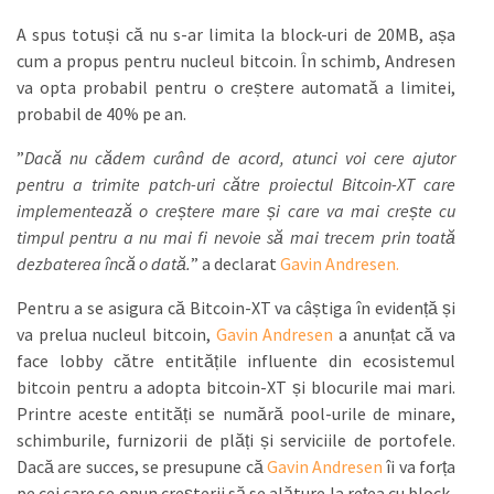
A spus totuși că nu s-ar limita la block-uri de 20MB, așa
cum a propus pentru nucleul bitcoin. În schimb, Andresen
va opta probabil pentru o creștere automată a limitei,
probabil de 40% pe an.
”
Dacă nu cădem curând de acord, atunci voi cere ajutor
pentru a trimite patch-uri către proiectul Bitcoin-XT care
implementează o creștere mare și care va mai crește cu
timpul pentru a nu mai fi nevoie să mai trecem prin toată
dezbaterea încă o dată.
” a declarat
Gavin Andresen.
Pentru a se asigura că Bitcoin-XT va câștiga în evidență și
va prelua nucleul bitcoin,
Gavin Andresen
a anunțat că va
face lobby către entitățile influente din ecosistemul
bitcoin pentru a adopta bitcoin-XT și blocurile mai mari.
Printre aceste entități se numără pool-urile de minare,
schimburile, furnizorii de plăți și serviciile de portofele.
Dacă are succes, se presupune că
Gavin Andresen
îi va forța
pe cei care se opun creșterii să se alăture la rețea cu block-