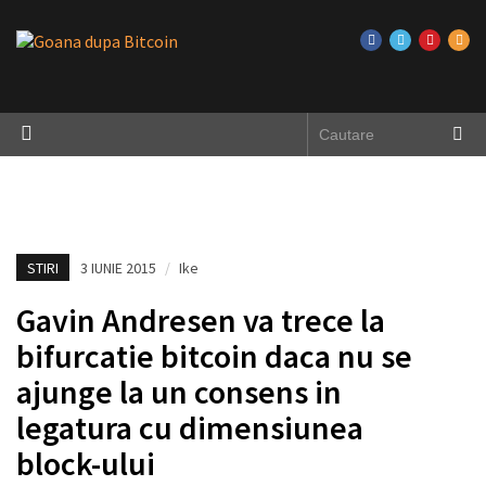
STIRI
3 IUNIE 2015
/
Ike
Gavin Andresen va trece la
bifurcatie bitcoin daca nu se
ajunge la un consens in
legatura cu dimensiunea
block-ului