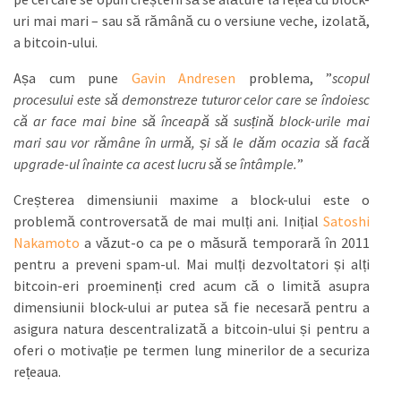
uri mai mari – sau să rămână cu o versiune veche, izolată,
a bitcoin-ului.
Așa cum pune
Gavin Andresen
problema, ”
scopul
procesului este să demonstreze tuturor celor care se îndoiesc
că ar face mai bine să înceapă să susțină block-urile mai
mari sau vor rămâne în urmă, și să le dăm ocazia să facă
upgrade-ul înainte ca acest lucru să se întâmple.
”
Creșterea dimensiunii maxime a block-ului este o
problemă controversată de mai mulți ani. Inițial
Satoshi
Nakamoto
a văzut-o ca pe o măsură temporară în 2011
pentru a preveni spam-ul. Mai mulți dezvoltatori și alți
bitcoin-eri proeminenți cred acum că o limită asupra
dimensiunii block-ului ar putea să fie necesară pentru a
asigura natura descentralizată a bitcoin-ului și pentru a
oferi o motivație pe termen lung minerilor de a securiza
rețeaua.