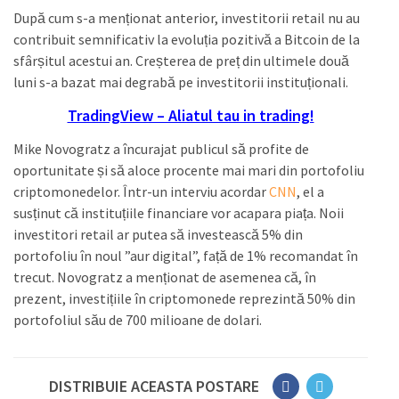
După cum s-a menționat anterior, investitorii retail nu au
contribuit semnificativ la evoluția pozitivă a Bitcoin de la
sfârșitul acestui an. Creșterea de preț din ultimele două
luni s-a bazat mai degrabă pe investitorii instituționali.
TradingView – Aliatul tau in trading!
Mike Novogratz a încurajat publicul să profite de
oportunitate și să aloce procente mai mari din portofoliu
criptomonedelor. Într-un interviu acordar
CNN
, el a
susținut că instituțiile financiare vor acapara piața. Noii
investitori retail ar putea să investească 5% din
portofoliu în noul ”aur digital”, față de 1% recomandat în
trecut. Novogratz a menționat de asemenea că, în
prezent, investițiile în criptomonede reprezintă 50% din
portofoliul său de 700 milioane de dolari.
DISTRIBUIE ACEASTA POSTARE