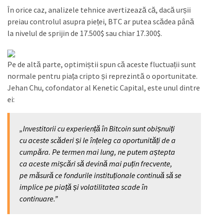
În orice caz, analizele tehnice avertizează că, dacă urșii
preiau controlul asupra pieței, BTC ar putea scădea până
la nivelul de sprijin de 17.500$ sau chiar 17.300$.
Pe de altă parte, optimiștii spun că aceste fluctuații sunt
normale pentru piața cripto și reprezintă o oportunitate.
Jehan Chu, cofondator al Kenetic Capital, este unul dintre
ei:
„Investitorii cu experiență în Bitcoin sunt obișnuiți
cu aceste scăderi și le înțeleg ca oportunități de a
cumpăra. Pe termen mai lung, ne putem aștepta
ca aceste mișcări să devină mai puțin frecvente,
pe măsură ce fondurile instituționale continuă să se
implice pe piață și volatilitatea scade în
continuare.”