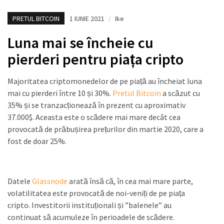
PRETUL BITCOIN
1 IUNIE 2021
/
Ike
Luna mai se încheie cu
pierderi pentru piața cripto
Majoritatea criptomonedelor de pe piață au încheiat luna
mai cu pierderi între 10 și 30%.
Pretul Bitcoin
a scăzut cu
35% și se tranzacționează în prezent cu aproximativ
37.000$. Aceasta este o scădere mai mare decât cea
provocată de prăbușirea prețurilor din martie 2020, care a
fost de doar 25%.
Datele
Glassnode
arată însă că, în cea mai mare parte,
volatilitatea este provocată de noi-veniți de pe piața
cripto. Investitorii instituționali și ”balenele” au
continuat să acumuleze în perioadele de scădere.