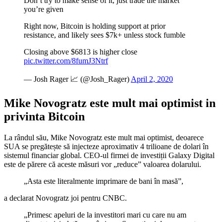
Don’t try to make sense of it, just trade the market
you’re given
Right now, Bitcoin is holding support at prior
resistance, and likely sees $7k+ unless stock fumble
Closing above $6813 is higher close
pic.twitter.com/8fumJ3Ntrf
— Josh Rager 📈 (@Josh_Rager)
April 2, 2020
Mike Novogratz este mult mai optimist in
privinta Bitcoin
La rândul său, Mike Novogratz este mult mai optimist, deoarece
SUA se pregătește să injecteze aproximativ 4 trilioane de dolari în
sistemul financiar global. CEO-ul firmei de investiții Galaxy Digital
este de părere că aceste măsuri vor „reduce” valoarea dolarului.
„Asta este literalmente imprimare de bani în masă”,
a declarat Novogratz joi pentru CNBC.
„Primesc apeluri de la investitori mari cu care nu am