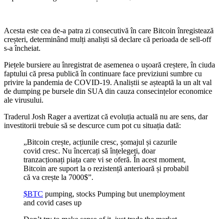
Acesta este cea de-a patra zi consecutivă în care Bitcoin înregistează
creșteri, determinând mulți analiști să declare că perioada de sell-off
s-a încheiat.
Piețele bursiere au înregistrat de asemenea o ușoară creștere, în ciuda
faptului că presa publică în continuare face previziuni sumbre cu
privire la pandemia de COVID-19. Analiștii se așteaptă la un alt val
de dumping pe bursele din SUA din cauza consecințelor economice
ale virusului.
Traderul Josh Rager a avertizat că evoluția actuală nu are sens, dar
investitorii trebuie să se descurce cum pot cu situația dată:
„Bitcoin crește, acțiunile cresc, șomajul și cazurile
covid cresc. Nu încercați să înțelegeți, doar
tranzacționați piața care vi se oferă. În acest moment,
Bitcoin are suport la o rezistență anterioară și probabil
că va crește la 7000$”.
$BTC
pumping, stocks Pumping but unemployment
and covid cases up