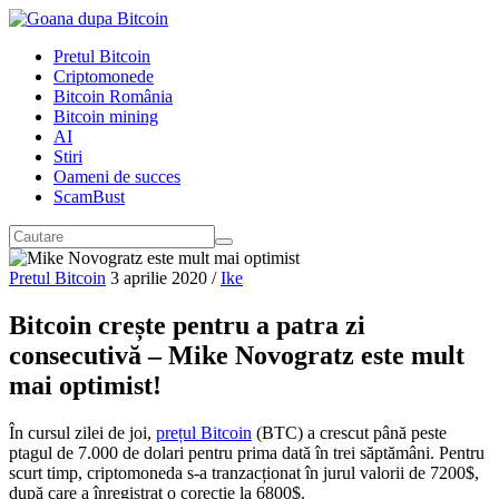
Pretul Bitcoin
Criptomonede
Bitcoin România
Bitcoin mining
AI
Stiri
Oameni de succes
ScamBust
Pretul Bitcoin
3 aprilie 2020
/
Ike
Bitcoin crește pentru a patra zi
consecutivă – Mike Novogratz este mult
mai optimist!
În cursul zilei de joi,
prețul Bitcoin
(BTC) a crescut până peste
ptagul de 7.000 de dolari pentru prima dată în trei săptămâni. Pentru
scurt timp, criptomoneda s-a tranzacționat în jurul valorii de 7200$,
după care a înregistrat o corecție la 6800$.