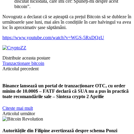
discutat niciodată, care îmi cer: Spuneți-mi despre acest
bitcoin”.
Novogratz a declarat că se așteaptă ca prețul Bitcoin să se dubleze în
următoarele șase luni, mai ales în condițiile în care halvingul va avea
loc în aproximativ șase săptămâni.
https://www.youtube.com/watch?v=WGS-5RxDQzU
Distribuie aceasta postare
Tranzactionare bitcoin
Articolul precedent
Binance lansează un portal de tranzacționare OTC, cu order
minim de 10.000$ – FATF declară că SUA nu a pus în practică
toate recomandările sale – Sinteza crypto 2 Aprilie
Citeste mai mult
Articolul următor
Autoritățile din Filipine avertizează despre schema Ponzi