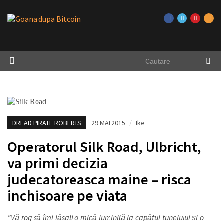
DREAD PIRATE ROBERTS
29 MAI 2015
/
Ike
Operatorul Silk Road, Ulbricht,
va primi decizia
judecatoreasca maine – risca
inchisoare pe viata
”Vă rog să îmi lăsați o mică luminiță la capătul tunelului și o