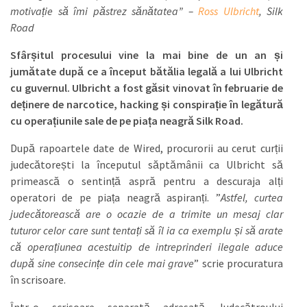
motivație să îmi păstrez sănătatea
” –
Ross Ulbricht
, Silk
Road
Sfârșitul procesului vine la mai bine de un an și
jumătate după ce a început bătălia legală a lui Ulbricht
cu guvernul. Ulbricht a fost găsit vinovat în februarie de
deținere de narcotice, hacking și conspirație în legătură
cu operațiunile sale de pe piața neagră Silk Road.
După rapoartele date de Wired, procurorii au cerut curții
judecătorești la începutul săptămânii ca Ulbricht să
primească o sentință aspră pentru a descuraja alți
operatori de pe piața neagră aspiranți. ”
Astfel, curtea
judecătorească are o ocazie de a trimite un mesaj clar
tuturor celor care sunt tentați să îl ia ca exemplu și să arate
că operațiunea acestuitip de intreprinderi ilegale aduce
după sine consecințe din cele mai grave
” scrie procuratura
în scrisoare.