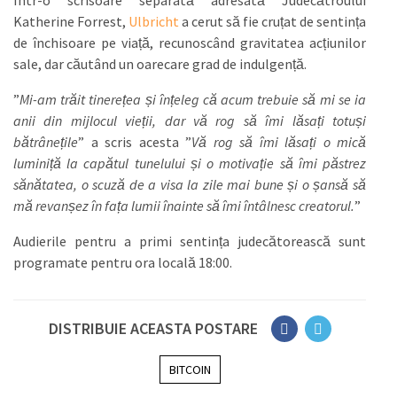
Într-o scrisoare separată adresată Judecătroului
Katherine Forrest,
Ulbricht
a cerut să fie cruțat de sentința
de închisoare pe viață, recunoscând gravitatea acțiunilor
sale, dar căutând un oarecare grad de indulgență.
”
Mi-am trăit tinerețea și înțeleg că acum trebuie să mi se ia
anii din mijlocul vieții, dar vă rog să îmi lăsați totuși
bătrânețile
” a scris acesta ”
Vă rog să îmi lăsați o mică
luminiță la capătul tunelului și o motivație să îmi păstrez
sănătatea, o scuză de a visa la zile mai bune și o șansă să
mă revanșez în fața lumii înainte să îmi întâlnesc creatorul.
”
Audierile pentru a primi sentința judecătorească sunt
programate pentru ora locală 18:00.
DISTRIBUIE ACEASTA POSTARE
BITCOIN