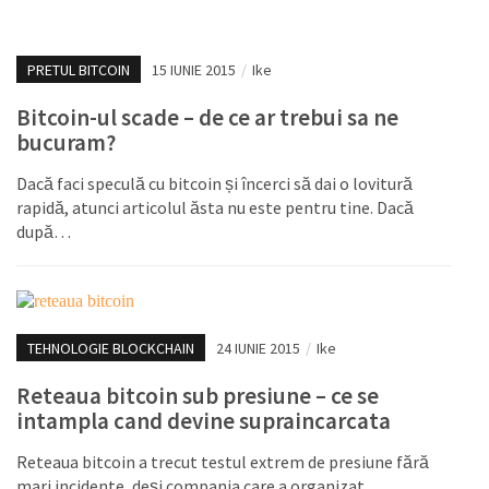
PRETUL BITCOIN
15 IUNIE 2015
/
Ike
Bitcoin-ul scade – de ce ar trebui sa ne
bucuram?
Dacă faci speculă cu bitcoin și încerci să dai o lovitură
rapidă, atunci articolul ăsta nu este pentru tine. Dacă
după…
TEHNOLOGIE BLOCKCHAIN
24 IUNIE 2015
/
Ike
Reteaua bitcoin sub presiune – ce se
intampla cand devine supraincarcata
Reteaua bitcoin a trecut testul extrem de presiune fără
mari incidente, deși compania care a organizat