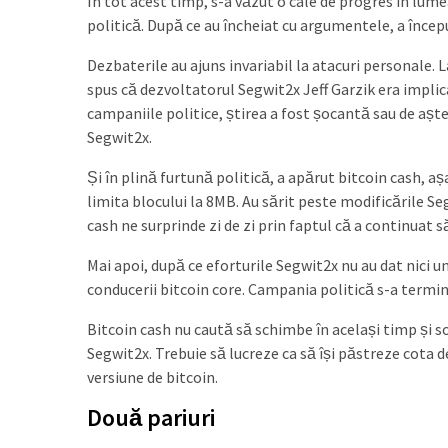
În tot acest timp, s-a văzut o cale de progres în lum
politică. După ce au încheiat cu argumentele, a încep
Dezbaterile au ajuns invariabil la atacuri personale.
spus că dezvoltatorul Segwit2x Jeff Garzik era impl
campaniile politice, știrea a fost șocantă sau de așt
Segwit2x.
Și în plină furtună politică, a apărut bitcoin cash, a
limita blocului la 8MB. Au sărit peste modificările S
cash ne surprinde zi de zi prin faptul că a continuat să
Mai apoi, după ce eforturile Segwit2x nu au dat nici u
conducerii bitcoin core. Campania politică s-a termin
Bitcoin cash nu caută să schimbe în același timp și so
Segwit2x. Trebuie să lucreze ca să își păstreze cota de
versiune de bitcoin.
Două pariuri