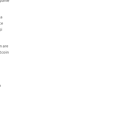
mpanie
-a
te
și
n are
itcoin
a