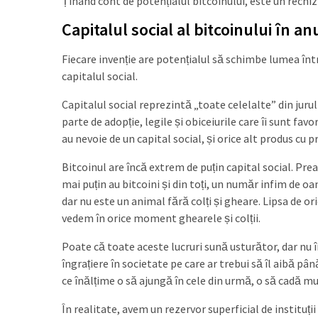
Ținând cont de potențialul bitcoinului, este un rechiz
Capitalul social al bitcoinului în an
Fiecare invenție are potențialul să schimbe lumea înt
capitalul social.
Capitalul social reprezintă „toate celelalte” din jurul
parte de adopție, legile și obiceiurile care îi sunt fav
au nevoie de un capital social, și orice alt produs cu 
Bitcoinul are încă extrem de puțin capital social. Prea 
mai puțin au bitcoini și din toți, un număr infim de o
dar nu este un animal fără colți și gheare. Lipsa de 
vedem în orice moment ghearele și colții.
Poate că toate aceste lucruri sună usturător, dar nu î
îngrațiere în societate pe care ar trebui să îl aibă p
ce înălțime o să ajungă în cele din urmă, o să cadă mu
În realitate, avem un rezervor superficial de instituți