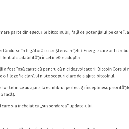
re parte din eșecurile bitcoinului, față de potențialul pe care îl a
tându-se în legătură cu creșterea rețelei. Energie care ar fi trebui
lent al scalabilității încetinește adopția.
i a fost însă caustică pentru că nici dezvoltatorii Bitcoin Core și n
 o filozofie clară și niște scopuri clare de a ajuta bitcoinul.
le lor tehnice au ajuns la echilibrul perfect și îndeplinesc prioritățil
 o facă).
 care s-a încheiat cu „suspendarea” update-ului.