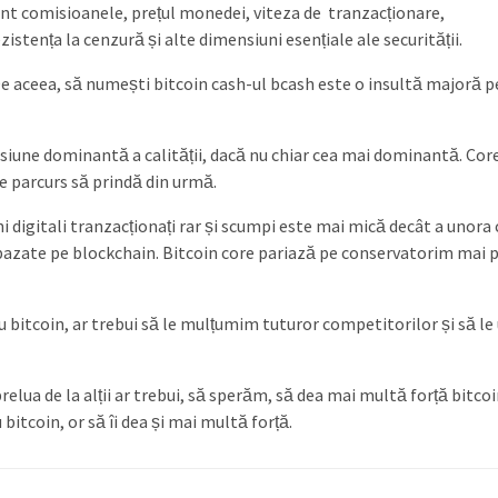
nt comisioanele, prețul monedei, viteza de tranzacționare,
istența la cenzură și alte dimensiuni esențiale ale securității.
e aceea, să numești bitcoin cash-ul bcash este o insultă majoră 
nsiune dominantă a calității, dacă nu chiar cea mai dominantă. Cor
e parcurs să prindă din urmă.
i digitali tranzacționați rar și scumpi este mai mică decât a unora 
bazate pe blockchain. Bitcoin core pariază pe conservatorim mai 
ru bitcoin, ar trebui să le mulțumim tuturor competitorilor și să l
elua de la alții ar trebui, să sperăm, să dea mai multă forță bitcoi
bitcoin, or să îi dea și mai multă forță.