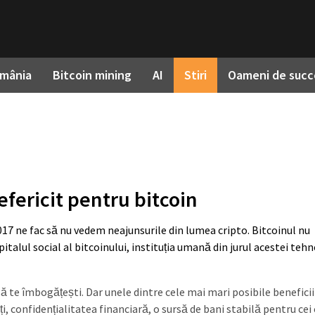
omânia
Bitcoin mining
AI
Stiri
Oameni de succ
efericit pentru bitcoin
 2017 ne fac să nu vedem neajunsurile din lumea cripto. Bitcoinul nu
italul social al bitcoinului, instituția umană din jurul acestei tehn
să te îmbogățești. Dar unele dintre cele mai mari posibile beneficii
i, confidențialitatea financiară, o sursă de bani stabilă pentru cei