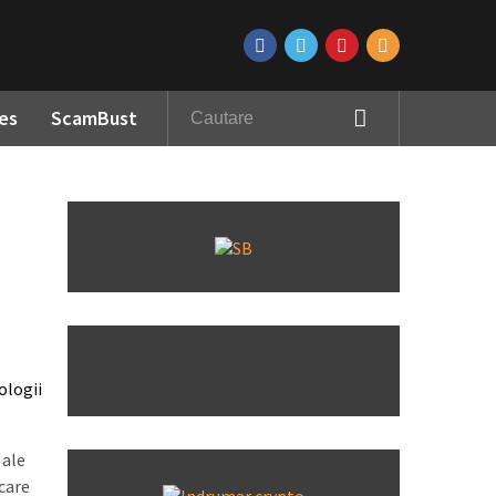
es
ScamBust
ologii
 ale
 care