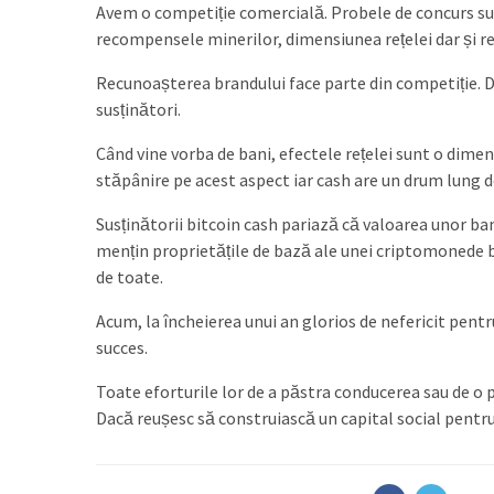
Avem o competiție comercială. Probele de concurs su
recompensele minerilor, dimensiunea rețelei dar și rez
Recunoașterea brandului face parte din competiție. D
susținători.
Când vine vorba de bani, efectele rețelei sunt o dime
stăpânire pe acest aspect iar cash are un drum lung d
Susținătorii bitcoin cash pariază că valoarea unor ban
mențin proprietățile de bază ale unei criptomonede 
de toate.
Acum, la încheierea unui an glorios de nefericit pent
succes.
Toate eforturile lor de a păstra conducerea sau de o pr
Dacă reușesc să construiască un capital social pentru 