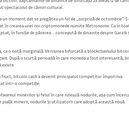
ea bitcoin. Săptămânile de dinainte de bifurcația 2x aveau iz de ca
ut spectacolul de cămin cultural.
 La un moment dat se pregătea un fel de „surpriză de octombrie”. S
icat în crearea unei noi criptomonede numite Metronome. Ca în toa
eptat, în funcție de părerea…concepută de dinainte despre Garzik 
șa, ca o notă marginală. Versiunea bifurcată a blockchainului bitcoi
egwit. După o scurtă perioadă în care moneda a fost interesantă, b
 existe.
n fruct, bitcoin cash a devenit principalul competitor împotriva
at într-o competiție.
fwareul minerilor și felul în care rulează nodurile, așa cum încerc
 piață: minerii, nodurile și utilizatorii care adoptă această nouă