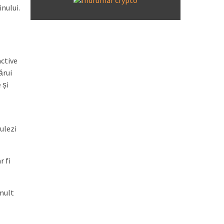
nului.
active
ărui
 și
culezi
r fi
 mult