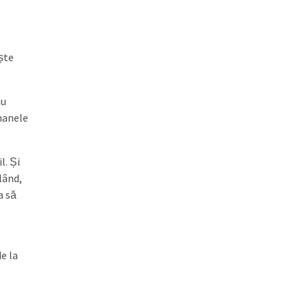
ște
nu
ananele
l. Și
lând,
a să
e la