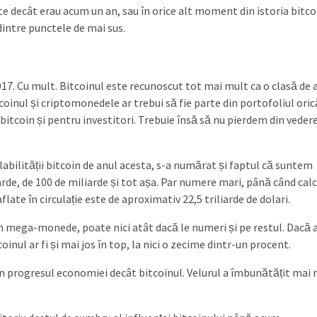
e decât erau acum un an, sau în orice alt moment din istoria bitcoi
dintre punctele de mai sus.
 2017. Cu mult. Bitcoinul este recunoscut tot mai mult ca o clasă de 
coinul și criptomonedele ar trebui să fie parte din portofoliul oric
bitcoin și pentru investitori. Trebuie însă să nu pierdem din vedere
bilității bitcoin de anul acesta, s-a numărat și faptul că suntem
iarde, de 100 de miliarde și tot așa. Par numere mari, până când cal
ate în circulație este de aproximativ 22,5 triliarde de dolari.
 mega-monede, poate nici atât dacă le numeri și pe restul. Dacă a
inul ar fi și mai jos în top, la nici o zecime dintr-un procent.
în progresul economiei decât bitcoinul. Velurul a îmbunătățit mai