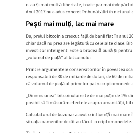
n-au și mai multă libertate, toate par mai îndepărtat
Anul 2017 nu a adus concret îmbunătățiri în nici unul 
Pești mai mulți, lac mai mare
Da, prețul bitcoin a crescut față de banii fiat în anul
chiar dacă nu prea are legătură cu celelalte clase. Bit
investitor inteligent. Este o brodeală bună și pentru 
„volumul de piață” al bitcoinului.
Printre argumentele conservatorilor în povestea scala
responsabili de 30 de miliarde de dolari, de 60 de mil
că volumul de piață al primelor patru criptomonede afl
„Dimensiunea” bitcoinului este de mai puțin de 1% din
posibil să îi măsurăm efectele asupra umanității, bitco
Calculatorul de buzunar a avut o influență mai mare 
situația oamenilor decât au făcut-o criptomonedele.