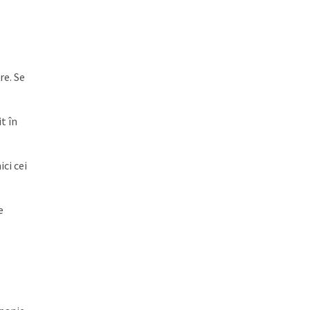
re. Se
t în
ici cei
e