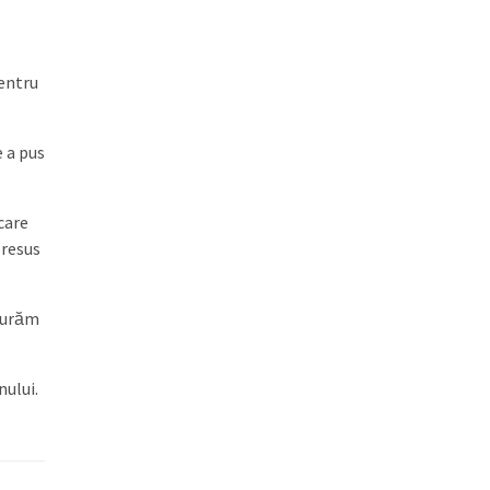
pentru
e a pus
care
presus
e urăm
nului.