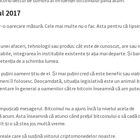
itoriu destul de sumbru al influenței bitcoinului până acum.
ul 2017
r-o oarecare măsură. Cele mai multe nu o fac. Asta pentru că lipse
 unei afaceri, tehnologii sau produs: cât este de cunoscut, are sau 
orabile, integrarea în instituțiile existente și așa mai departe. Și b
pretenția de a schimba lumea.
puțini oameni știu de el. Și mai puțini cred că este benefic sau viabi
ameni îl folosesc. Deocamdată, situația legislativă este un animal b
orientare în general a oamenilor către bitcoin înseamnă că am pute
mpușcați mesagerul. Bitcoinul nu a ajuns încă la nivelul acela de
ână acum. Asta înseamnă că atunci când prețul bitcoinului o să cadă d
lt și o să stea jos multă vreme.
i reale care să susțină viitorul criptomonedelor noastre.