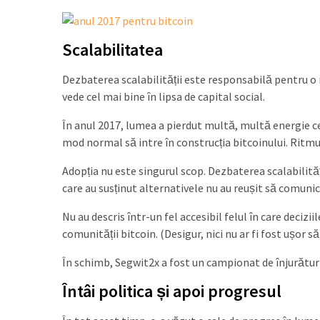
Scalabilitatea
Dezbaterea scalabilității este responsabilă pentru o ma
vede cel mai bine în lipsa de capital social.
În anul 2017, lumea a pierdut multă, multă energie cer
mod normal să intre în construcția bitcoinului. Ritmul 
Adopția nu este singurul scop. Dezbaterea scalabilități
care au susținut alternativele nu au reușit să comunice
Nu au descris într-un fel accesibil felul în care decizii
comunității bitcoin. (Desigur, nici nu ar fi fost ușor să
În schimb, Segwit2x a fost un campionat de înjurături
Întâi politica și apoi progresul