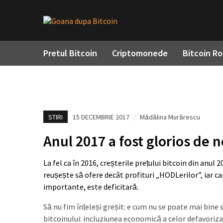
Pretul Bitcoin
Criptomonede
Bitcoin R
STIRI
15 DECEMBRIE 2017
/
Mădălina Murărescu
Anul 2017 a fost glorios de n
La fel ca în 2016, creșterile prețului bitcoin din anul
reușește să ofere decât profituri „HODLerilor”, iar cap
importante, este deficitară.
Să nu fim înțeleși greșit: e cum nu se poate mai bine 
bitcoinului: incluziunea economică a celor defavorizaț