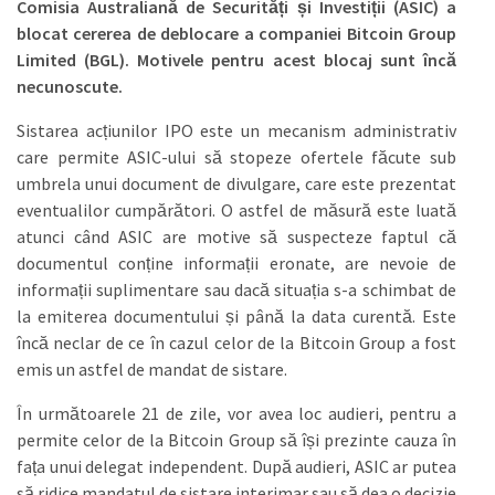
Comisia Australiană de Securități și Investiții (ASIC) a
blocat cererea de deblocare a companiei Bitcoin Group
Limited (BGL). Motivele pentru acest blocaj sunt încă
necunoscute.
Sistarea acțiunilor IPO este un mecanism administrativ
care permite ASIC-ului să stopeze ofertele făcute sub
umbrela unui document de divulgare, care este prezentat
eventualilor cumpărători. O astfel de măsură este luată
atunci când ASIC are motive să suspecteze faptul că
documentul conține informații eronate, are nevoie de
informații suplimentare sau dacă situația s-a schimbat de
la emiterea documentului și până la data curentă. Este
încă neclar de ce în cazul celor de la Bitcoin Group a fost
emis un astfel de mandat de sistare.
În următoarele 21 de zile, vor avea loc audieri, pentru a
permite celor de la Bitcoin Group să își prezinte cauza în
fața unui delegat independent. După audieri, ASIC ar putea
să ridice mandatul de sistare interimar sau să dea o decizie