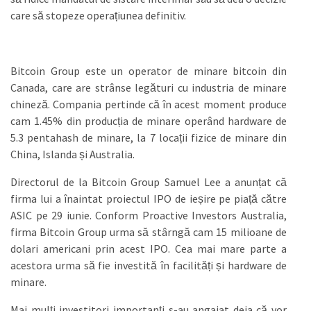
care să stopeze operațiunea definitiv.
Bitcoin Group este un operator de minare bitcoin din
Canada, care are strânse legături cu industria de minare
chineză. Compania pertinde că în acest moment produce
cam 1.45% din producția de minare operând hardware de
5.3 pentahash de minare, la 7 locații fizice de minare din
China, Islanda și Australia.
Directorul de la Bitcoin Group Samuel Lee a anunțat că
firma lui a înaintat proiectul IPO de ieșire pe piață către
ASIC pe 29 iunie. Conform Proactive Investors Australia,
firma Bitcoin Group urma să stârngă cam 15 milioane de
dolari americani prin acest IPO. Cea mai mare parte a
acestora urma să fie investită în facilități și hardware de
minare.
Mai mulți investitori importanți s-au angajat deja că vor