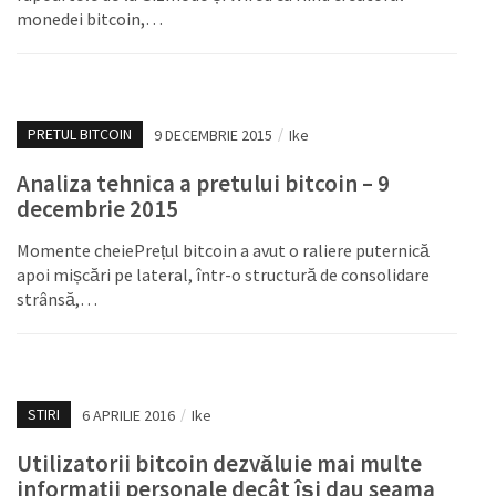
monedei bitcoin,…
PRETUL BITCOIN
9 DECEMBRIE 2015
/
Ike
Analiza tehnica a pretului bitcoin – 9
decembrie 2015
Momente cheiePrețul bitcoin a avut o raliere puternică
apoi mișcări pe lateral, într-o structură de consolidare
strânsă,…
STIRI
6 APRILIE 2016
/
Ike
Utilizatorii bitcoin dezvăluie mai multe
informații personale decât își dau seama