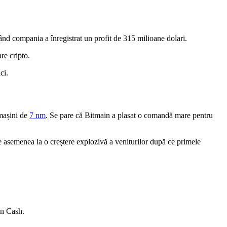
 când compania a înregistrat un profit de 315 milioane dolari.
re cripto.
ci.
 mașini de
7 nm
. Se pare că Bitmain a plasat o comandă mare pentru
de asemenea la o creștere explozivă a veniturilor după ce primele
in Cash.