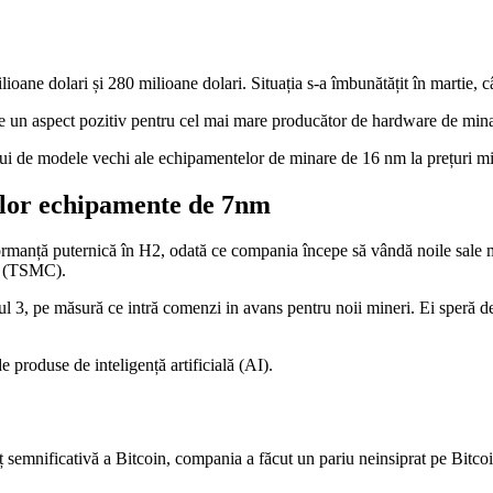
milioane dolari și 280 milioane dolari. Situația s-a îmbunătățit în martie,
te un aspect pozitiv pentru cel mai mare producător de hardware de mina
rului de modele vechi ale echipamentelor de minare de 16 nm la prețuri mi
oilor echipamente de 7nm
rformanță puternică în H2, odată ce compania începe să vândă noile sale
y (TSMC).
rul 3, pe măsură ce intră comenzi in avans pentru noii mineri. Ei speră 
e produse de inteligență artificială (AI).
ț semnificativă a Bitcoin, compania a făcut un pariu neinsiprat pe Bitco