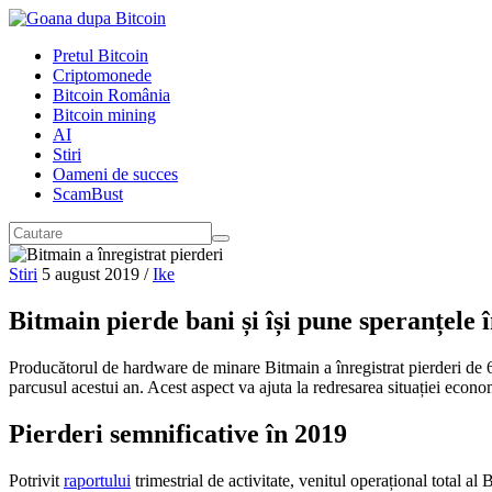
Pretul Bitcoin
Criptomonede
Bitcoin România
Bitcoin mining
AI
Stiri
Oameni de succes
ScamBust
Stiri
5 august 2019
/
Ike
Bitmain pierde bani și își pune speranțele 
Producătorul de hardware de minare Bitmain a înregistrat pierderi de 
parcusul acestui an. Acest aspect va ajuta la redresarea situației econo
Pierderi semnificative în 2019
Potrivit
raportului
trimestrial de activitate, venitul operațional total a