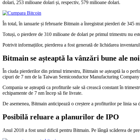
dolari, 253 milioane dolari și, respectiv, 579 milioane dolari.
În total, în ianuarie și februarie Bitmain a înregistrat pierderi de 345 
Totuși, o pierdere de 310 milioane de dolari pe primul trimestru nu es
Potrivit informațiilor, pierderea a fost generată de lichidarea inventa
Bitmain se așteaptă la vânzări bune ale n
În ciuda pierderilor din primul trimestru, Bitmain se așteaptă la o pe
cipuri de 7 nm de la Taiwan Semiconductor Manufacturing Compan
Compania se așteaptă ca profiturile sale să crească constant în trimest
echipamente de 7 nm încep să fie livrate.
De asemenea, Bitmain anticipează o creștere a profiturilor pe linia sa d
Posibilă reluare a planurilor de IPO
Anul 2018 a fost unul dificil pentru Bitmain. Pe lângă scăderea de pre