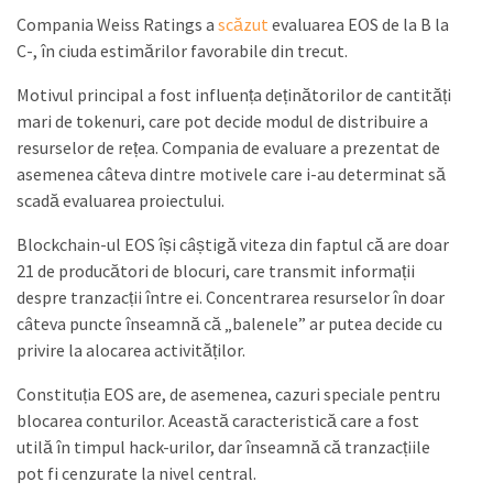
Compania Weiss Ratings a
scăzut
evaluarea EOS de la B la
C-, în ciuda estimărilor favorabile din trecut.
Motivul principal a fost influența deținătorilor de cantități
mari de tokenuri, care pot decide modul de distribuire a
resurselor de rețea. Compania de evaluare a prezentat de
asemenea câteva dintre motivele care i-au determinat să
scadă evaluarea proiectului.
Blockchain-ul EOS își câștigă viteza din faptul că are doar
21 de producători de blocuri, care transmit informații
despre tranzacții între ei. Concentrarea resurselor în doar
câteva puncte înseamnă că „balenele” ar putea decide cu
privire la alocarea activităților.
Constituția EOS are, de asemenea, cazuri speciale pentru
blocarea conturilor. Această caracteristică care a fost
utilă în timpul hack-urilor, dar înseamnă că tranzacțiile
pot fi cenzurate la nivel central.