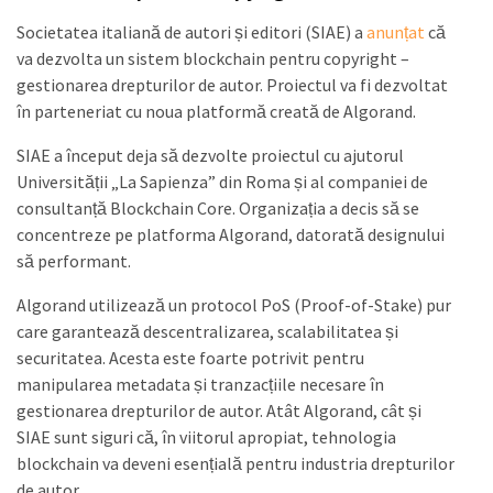
Societatea italiană de autori și editori (SIAE) a
anunțat
că
va dezvolta un sistem blockchain pentru copyright –
gestionarea drepturilor de autor. Proiectul va fi dezvoltat
în parteneriat cu noua platformă creată de Algorand.
SIAE a început deja să dezvolte proiectul cu ajutorul
Universității „La Sapienza” din Roma și al companiei de
consultanță Blockchain Core. Organizația a decis să se
concentreze pe platforma Algorand, datorată designului
să performant.
Algorand utilizează un protocol PoS (Proof-of-Stake) pur
care garantează descentralizarea, scalabilitatea și
securitatea. Acesta este foarte potrivit pentru
manipularea metadata și tranzacțiile necesare în
gestionarea drepturilor de autor. Atât Algorand, cât și
SIAE sunt siguri că, în viitorul apropiat, tehnologia
blockchain va deveni esențială pentru industria drepturilor
de autor.