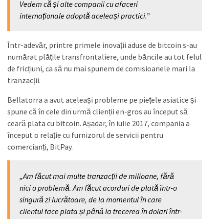
Vedem că și alte companii cu afaceri
internaționale adoptă aceleași practici.”
Într-adevăr, printre primele inovații aduse de bitcoin s-au
numărat plățile transfrontaliere, unde băncile au tot felul
de fricțiuni, ca să nu mai spunem de comisioanele mari la
tranzacții.
Bellatorra a avut aceleași probleme pe piețele asiatice și
spune că în cele din urmă clienții en-gros au început să
ceară plata cu bitcoin. Așadar, în iulie 2017, compania a
început o relație cu furnizorul de servicii pentru
comercianți, BitPay.
„Am făcut mai multe tranzacții de milioane, fără
nici o problemă. Am făcut acorduri de plată într-o
singură zi lucrătoare, de la momentul în care
clientul face plata și până la trecerea în dolari într-