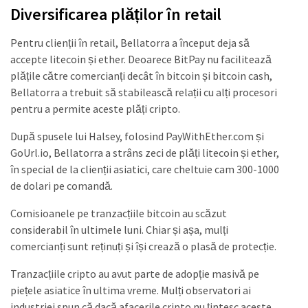
Diversificarea plăților în retail
Pentru clienții în retail, Bellatorra a început deja să
accepte litecoin și ether. Deoarece BitPay nu facilitează
plățile către comercianți decât în bitcoin și bitcoin cash,
Bellatorra a trebuit să stabilească relații cu alți procesori
pentru a permite aceste plăți cripto.
După spusele lui Halsey, folosind PayWithEther.com și
GoUrl.io, Bellatorra a strâns zeci de plăți litecoin și ether,
în special de la clienții asiatici, care cheltuie cam 300-1000
de dolari pe comandă.
Comisioanele pe tranzacțiile bitcoin au scăzut
considerabil în ultimele luni. Chiar și așa, mulți
comercianți sunt reținuți și își crează o plasă de protecție.
Tranzacțiile cripto au avut parte de adopție masivă pe
piețele asiatice în ultima vreme. Mulți observatori ai
industriei spun că dacă afacerile cripto nu țintesc aceste