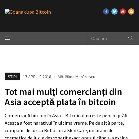
STIRI
17 APRILIE 2018
/
Mădălina Murărescu
Tot mai mulți comercianți din
Asia acceptă plata în bitcoin
Comercianți bitcoin în Asia – Bitcoinul nu este pentru plăți.
Acesta a fost narativul în ultima vreme. Pe de altă parte,
companii de lux ca Bellatorra Skin Care, un brand de
cosmetice de lux, a descoperit exact opusul când s-a extins