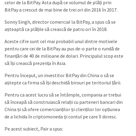
celor de la BitPay. Asta după ce volumul de plăți prin
BitPay a crescut de mai bine de trei ori din 2016 în 2017.
Sonny Singh, director comercial la BitPay, a spus că se
așteaptă ca plățile să crească de patru ori în 2018.
Aceste cifre sunt cel mai probabil unul dintre motivele
pentru care cei de la BitPay au pus de-o parte o rundă de
finanțări de 40 de milioane de dolari. Principalul scop este
să își crească prezența în Asia.
Pentru început, un investitor BitPay din China o să se
aștepte ca firma să își deschidă birouri pe teritoriul țării.
Pentru ca acest lucru să se întâmple, compania ar trebui
să înceapă să construiască relații cu parteneri bancari din
China și să ofere comercianților și clienților lor opțiunea
de a lichida în criptomoneda și contul pe care îl doresc.
Pe acest subiect, Pair a spus: