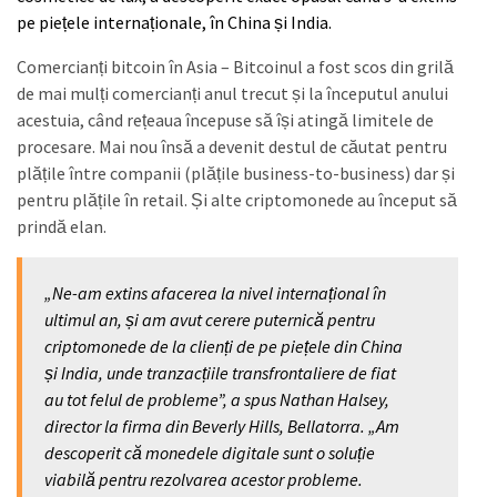
pe piețele internaționale, în China și India.
Comercianți bitcoin în Asia – Bitcoinul a fost scos din grilă
de mai mulți comercianți anul trecut și la începutul anului
acestuia, când rețeaua începuse să își atingă limitele de
procesare. Mai nou însă a devenit destul de căutat pentru
plățile între companii (plățile business-to-business) dar și
pentru plățile în retail. Și alte criptomonede au început să
prindă elan.
„Ne-am extins afacerea la nivel internațional în
ultimul an, și am avut cerere puternică pentru
criptomonede de la clienți de pe piețele din China
și India, unde tranzacțiile transfrontaliere de fiat
au tot felul de probleme”, a spus Nathan Halsey,
director la firma din Beverly Hills, Bellatorra. „Am
descoperit că monedele digitale sunt o soluție
viabilă pentru rezolvarea acestor probleme.