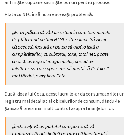
ar fi niște cupoane sau niște bonuri pentru produse.
Plata cu NFC însă nu are aceeași problemă.
„Mi-ar plăcea să văd un sistem în care terminalele
de plăți trimit un bon HTML către client. Să zicem
că această factură ar putea să aibă o listă a
cumpărăturilor, cu subtotal, taxe, total net, poate
chiar și un logo al magazinului, un cod de
loialitate sau un cupon care să poată să fie folosit
mai târziu”, a explicat Cota.
După ideea lui Cota, acest lucru le-ar da consumatorilor un
registru mai detaliat al obiceiurilor de consum, dându-le
șansa să preia mai mult control asupra finanțelor lor.
„Închipuiți-vă un portofel care poate să vă
raporteze cât ați cheltuit pe broccoli luna trecută.