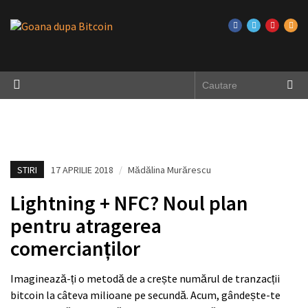
STIRI
17 APRILIE 2018
/
Mădălina Murărescu
Lightning + NFC? Noul plan
pentru atragerea
comercianților
Imaginează-ți o metodă de a crește numărul de tranzacții
bitcoin la câteva milioane pe secundă. Acum, gândește-te