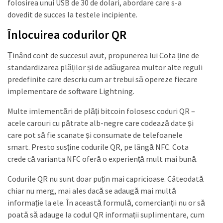
folosirea unui USB de 30 de dolari, abordare care s-a
dovedit de succes la testele incipiente.
Înlocuirea codurilor QR
Ținând cont de succesul avut, propunerea lui Cota ține de
standardizarea plăților și de adăugarea multor alte reguli
predefinite care descriu cum ar trebui să opereze fiecare
implementare de software Lightning.
Multe imlementări de plăți bitcoin folosesc coduri QR –
acele carouri cu pătrate alb-negre care codează date și
care pot să fie scanate și consumate de telefoanele
smart. Presto susține codurile QR, pe lângă NFC. Cota
crede că varianta NFC oferă o experiență mult mai bună.
Codurile QR nu sunt doar puțin mai capricioase. Câteodată
chiar nu merg, mai ales dacă se adaugă mai multă
informație la ele. În această formulă, comercianții nu or să
poată să adauge la codul QR informații suplimentare, cum