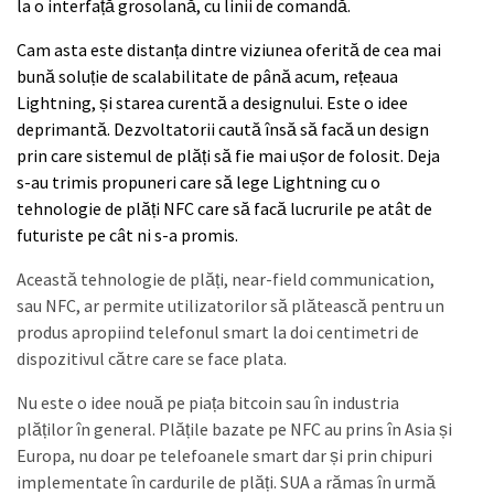
la o interfață grosolană, cu linii de comandă.
Cam asta este distanța dintre viziunea oferită de cea mai
bună soluție de scalabilitate de până acum, rețeaua
Lightning, și starea curentă a designului. Este o idee
deprimantă. Dezvoltatorii caută însă să facă un design
prin care sistemul de plăți să fie mai ușor de folosit. Deja
s-au trimis propuneri care să lege Lightning cu o
tehnologie de plăți NFC care să facă lucrurile pe atât de
futuriste pe cât ni s-a promis.
Această tehnologie de plăți, near-field communication,
sau NFC, ar permite utilizatorilor să plătească pentru un
produs apropiind telefonul smart la doi centimetri de
dispozitivul către care se face plata.
Nu este o idee nouă pe piața bitcoin sau în industria
plăților în general. Plățile bazate pe NFC au prins în Asia și
Europa, nu doar pe telefoanele smart dar și prin chipuri
implementate în cardurile de plăți. SUA a rămas în urmă