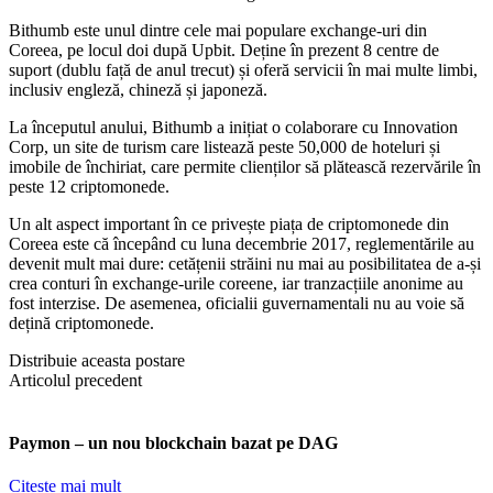
Bithumb este unul dintre cele mai populare exchange-uri din
Coreea, pe locul doi după Upbit. Deține în prezent 8 centre de
suport (dublu față de anul trecut) și oferă servicii în mai multe limbi,
inclusiv engleză, chineză și japoneză.
La începutul anului, Bithumb a inițiat o colaborare cu Innovation
Corp, un site de turism care listează peste 50,000 de hoteluri și
imobile de închiriat, care permite clienților să plătească rezervările în
peste 12 criptomonede.
Un alt aspect important în ce privește piața de criptomonede din
Coreea este că începând cu luna decembrie 2017, reglementările au
devenit mult mai dure: cetățenii străini nu mai au posibilitatea de a-și
crea conturi în exchange-urile coreene, iar tranzacțiile anonime au
fost interzise. De asemenea, oficialii guvernamentali nu au voie să
dețină criptomonede.
Distribuie aceasta postare
Articolul precedent
Paymon – un nou blockchain bazat pe DAG
Citeste mai mult