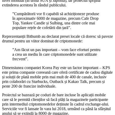
nivel mondial (în urma SUA și Japonia), iar proiectul sprijină
extinderea acestora în rândul publicului.
”Cumpărătorii vor fi capabili să achiziționeze produse
în aproximativ 6000 de magazine, precum Cafe Drop
Top, Yankee Candle și Sulbing, una dintre cele mai
populare rețele de cofetării din țară”.
Reprezentanții Bithumb au declarat presei locale că doresc să paveze
drumul pentru un viitor dominat de criptomonede:
”Am făcut un pas important – vom face eforturi pentru
a crea un mediu în care criptomonedele sunt utilizate
frecvent”.
Dimensiunea companiei Korea Pay este un factor important – KPS
este prima companie coreeană care oferă certificate de cadou digitale
și soluții de plată mobile prin mai mult de 400 de canale, inclusiv
prin colaborări cu Starbucks, Outback și Kakao Talk, precum și
peste 200 de francize individuale.
Proiectul se bazează pe coduri de bare incluse în aplicații mobile
care să le permită clienților să facă plăți la magazinele participante
prin intermediul criptomonedelor deținute în cadrul exchange-ului.
Serviciile vor fi lansate în vara lui 2018, urmând ca până la sfârșitul
anului să se extindă la 8000 de magazine.