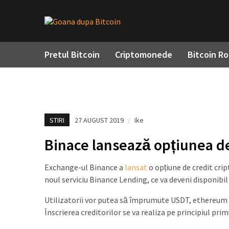
Pretul Bitcoin
Criptomonede
Bitcoin R
STIRI
27 AUGUST 2019
/
Ike
Binace lansează opțiunea de
Exchange-ul Binance a
lansat
o opțiune de credit crip
noul serviciu Binance Lending, ce va deveni disponibil
Utilizatorii vor putea să împrumute USDT, ethereum c
Înscrierea creditorilor se va realiza pe principiul prim