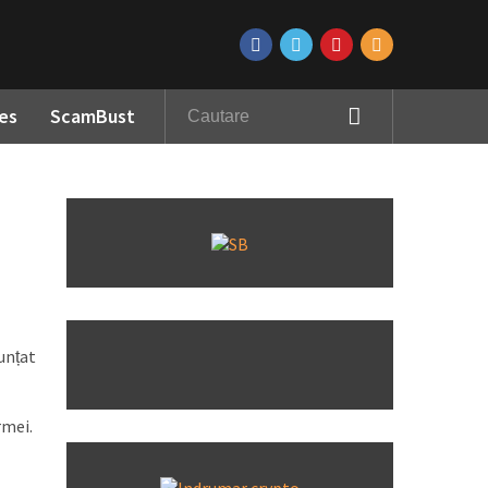
es
ScamBust
unțat
rmei.