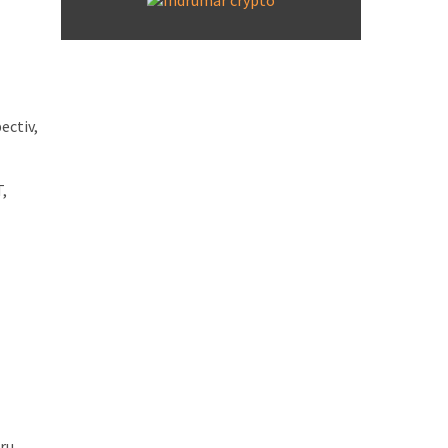
ectiv,
T,
tru