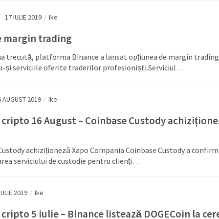
17 IULIE 2019
/
Ike
 margin trading
 trecută, platforma Binance a lansat opțiunea de margin trading
-și serviciile oferite traderilor profesioniști.Serviciul…
6 AUGUST 2019
/
Ike
 cripto 16 August – Coinbase Custody achizițion
Custody achiziționeză Xapo Compania Coinbase Custody a confirm
area serviciului de custodie pentru clienți…
IULIE 2019
/
Ike
 cripto 5 iulie – Binance listează DOGECoin la cer