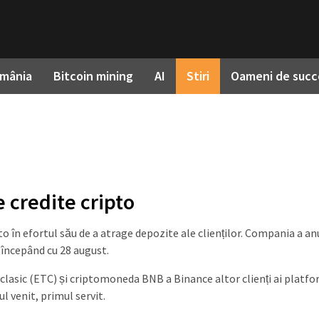
omânia
Bitcoin mining
AI
Stiri
Oameni de succ
 credite cripto
to în efortul său de a atrage depozite ale clienților. Compania a an
 începând cu 28 august.
lasic (ETC) și criptomoneda BNB a Binance altor clienți ai platfo
ul venit, primul servit.