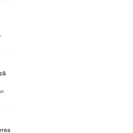
,
eză
at
erea