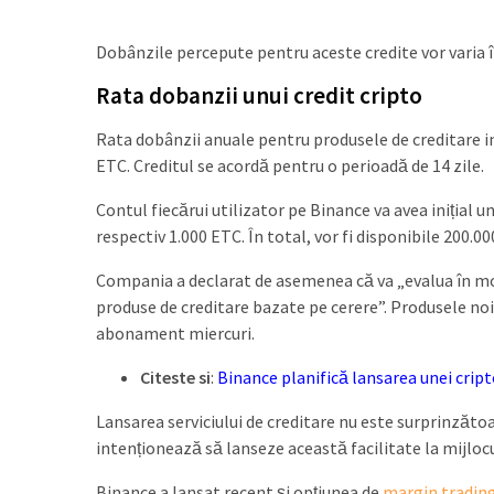
Dobânzile percepute pentru aceste credite vor varia 
Rata dobanzii unui credit cripto
Rata dobânzii anuale pentru produsele de creditare in
ETC. Creditul se acordă pentru o perioadă de 14 zile.
Contul fiecărui utilizator pe Binance va avea inițial
respectiv 1.000 ETC. În total, vor fi disponibile 200.
Compania a declarat de asemenea că va „evalua în mo
produse de creditare bazate pe cerere”. Produsele noi v
abonament miercuri.
Citeste si
:
Binance planifică lansarea unei crip
Lansarea serviciului de creditare nu este surprinzăt
intenționează să lanseze această facilitate la mijlocu
Binance a lansat recent și opțiunea de
margin tradin