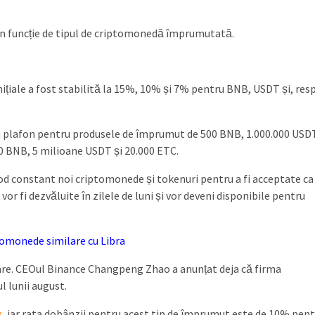
în funcție de tipul de criptomonedă împrumutată.
ițiale a fost stabilită la 15%, 10% și 7% pentru BNB, USDT și, resp
 un plafon pentru produsele de împrumut de 500 BNB, 1.000.000 USD
000 BNB, 5 milioane USDT și 20.000 ETC.
d constant noi criptomonede și tokenuri pentru a fi acceptate ca
or fi dezvăluite în zilele de luni și vor deveni disponibile pentru
tomonede similare cu Libra
oare. CEOul Binance Changpeng Zhao a anunțat deja că firma
l lunii august.
g
, iar rata dobânzii pentru acest tip de împrumut este de 10% pen