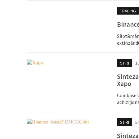
TRADING
Binance
Săptămâna
extinzându
STIRI
1
Sinteza
Xapo
Coinbase 
achizițion
STIRI
5 
Sinteza