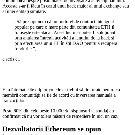
comunitatea despre posibilitatea de inversare a activității lanțului.
Aceasta s-ar fi făcut în cazul unui hack major al unui exchange sau
al unei entități similare.
„Să presupunem că un portofel de contract inteligent
popular pe care o mare parte din comunitatea ETH îl
folosește este atacat. Acest lucru ar putea fi soluționat
prin anularea întregii activități a lanțului de la hack și
prin efectuarea unui HF în stil DAO pentru a recupera
fondurile ”,
a scris el.
El a întrebat câte criptomonede ar trebui să fie furate pentru ca
membrii comunității să fie de acord cu inversarea manuală a
tranzacțiilor.
Peste 60% din cele peste 10.000 de răspunsuri la sondaj au
confirmat că nu vor tolera măsuri de remediere în nici un caz.
Dezvoltatorii Ethereum se opun