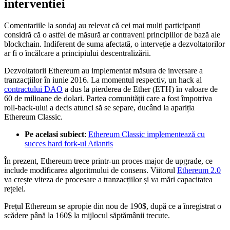
interventiei
Comentariile la sondaj au relevat că cei mai mulți participanți
considră că o astfel de măsură ar contraveni principiilor de bază ale
blockchain. Indiferent de suma afectată, o interveție a dezvoltatorilor
ar fi o încălcare a principiului descentralizării.
Dezvoltatorii Ethereum au implementat măsura de inversare a
tranzacțiilor în iunie 2016. La momentul respectiv, un hack al
contractului DAO
a dus la pierderea de Ether (ETH) în valoare de
60 de milioane de dolari. Partea comunității care a fost împotriva
roll-back-ului a decis atunci să se separe, ducând la apariția
Ethereum Classic.
Pe acelasi subiect
:
Ethereum Classic implementează cu
succes hard fork-ul Atlantis
În prezent, Ethereum trece printr-un proces major de upgrade, ce
include modificarea algoritmului de consens. Viitorul
Ethereum 2.0
va crește viteza de procesare a tranzacțiilor și va mări capacitatea
rețelei.
Prețul Ethereum se apropie din nou de 190$, după ce a înregistrat o
scădere până la 160$ la mijlocul săptămânii trecute.