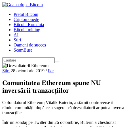
Pretul Bitcoin
Criptomonede
Bitcoin România
Bitcoin mining
AI
Stiri
Oameni de succes
ScamBust
Stiri
28 octombrie 2019
/
Ike
Comunitatea Ethereum spune NU
inversării tranzacțiilor
Cofondatorul Ethereum,Vitalik Buterin, a stârnit controverse în
rândul comunității după ce a sugerat că dezvoltatorii ar putea inversa
tranzacțiile.
Într-un sondaj pe Twitter din 26 octombrie, Buterin a chestionat