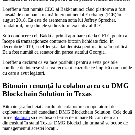
Loeffler a fost numită CEO al Bakkt atunci când platforma a fost
lansată de compania mamă Intercontinental Exchange (ICE) în
august 2018. Ea este de asemenea soția lui Jeffrey Sprecher,
fondatorul, președintele și directorul executiv al ICE.
Sub conducerea ei, Bakkt a primit aprobarea de la CFTC pentru a
începe să tranzacționeze contracte bitcoin lichidate fizic. În
decembrie 2019, Loeffler și-a dat demisia pentru a intra în politică.
Ea a fost numită ca senator din partea statului Georgia.
Loeffler a declarat că va face posibilul pentru a evita posibile
conflicte de interese și se va recuza în cazurile ce implică companiile
cu care a avut legături.
Bitmain renunță la colaborarea cu DMG
Blockchain Solution în Texas
Bitmain și-a încheiat acordul de colaborare cu operatorul de
exploatare minieră canadiană DMG Blockchain Solution. Cele două
firme
plănuiau
să deschisă o fermă de minare Bitcoin de mari
dimensiuni în statul Texas. DMG Blockchain urma să se ocupe de
managementul acestei locații.