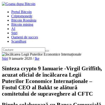
Pretul Bitcoin
Criptomonede
Bitcoin România
Bitcoin mining
AI
Stiri
Oameni de succes
ScamBust
Stiri
9 ianuarie 2020
/
Ike
Sinteza crypto 9 Ianuarie -Virgil Griffith,
acuzat oficial de încălcarea Legii
Puterilor Economice Internaționale –
Fostul CEO al Bakkt se alătură
comitetului de supraveghere al CFTC
Ripple colaborează cu Banca Comercială