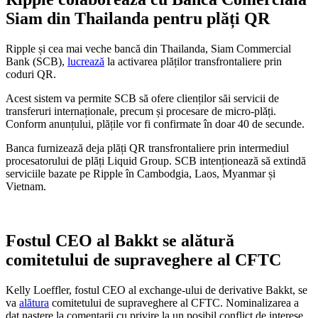
Siam din Thailanda pentru plăți QR
Ripple și cea mai veche bancă din Thailanda, Siam Commercial
Bank (SCB),
lucrează
la activarea plăților transfrontaliere prin
coduri QR.
Acest sistem va permite SCB să ofere clienților săi servicii de
transferuri internaționale, precum și procesare de micro-plăți.
Conform anunțului, plățile vor fi confirmate în doar 40 de secunde.
Banca furnizează deja plăți QR transfrontaliere prin intermediul
procesatorului de plăți Liquid Group. SCB intenționează să extindă
serviciile bazate pe Ripple în Cambodgia, Laos, Myanmar și
Vietnam.
Fostul CEO al Bakkt se alătură
comitetului de supraveghere al CFTC
Kelly Loeffler, fostul CEO al exchange-ului de derivative Bakkt, se
va
alătura
comitetului de supraveghere al CFTC. Nominalizarea a
dat naștere la comentarii cu privire la un posibil conflict de interese.