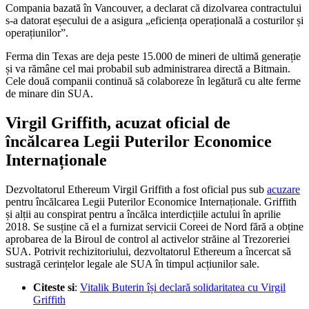
Compania bazată în Vancouver, a declarat că dizolvarea contractului
s-a datorat eșecului de a asigura „eficiența operațională a costurilor și
operațiunilor”.
Ferma din Texas are deja peste 15.000 de mineri de ultimă generație
și va rămâne cel mai probabil sub administrarea directă a Bitmain.
Cele două companii continuă să colaboreze în legătură cu alte ferme
de minare din SUA.
Virgil Griffith, acuzat oficial de
încălcarea Legii Puterilor Economice
Internaționale
Dezvoltatorul Ethereum Virgil Griffith a fost oficial pus sub
acuzare
pentru încălcarea Legii Puterilor Economice Internaționale. Griffith
și alții au conspirat pentru a încălca interdicțiile actului în aprilie
2018. Se susține că el a furnizat servicii Coreei de Nord fără a obține
aprobarea de la Biroul de control al activelor străine al Trezoreriei
SUA. Potrivit rechizitoriului, dezvoltatorul Ethereum a încercat să
sustragă cerințelor legale ale SUA în timpul acțiunilor sale.
Citeste si
:
Vitalik Buterin își declară solidaritatea cu Virgil
Griffith