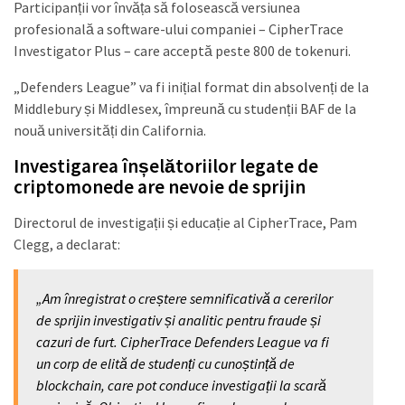
Participanții vor învăța să folosească versiunea
profesională a software-ului companiei – CipherTrace
Investigator Plus – care acceptă peste 800 de tokenuri.
„Defenders League” va fi inițial format din absolvenți de la
Middlebury și Middlesex, împreună cu studenții BAF de la
nouă universități din California.
Investigarea înșelătoriilor legate de
criptomonede are nevoie de sprijin
Directorul de investigații și educație al CipherTrace, Pam
Clegg, a declarat:
„Am înregistrat o creștere semnificativă a cererilor
de sprijin investigativ și analitic pentru fraude și
cazuri de furt. CipherTrace Defenders League va fi
un corp de elită de studenți cu cunoștință de
blockchain, care pot conduce investigații la scară