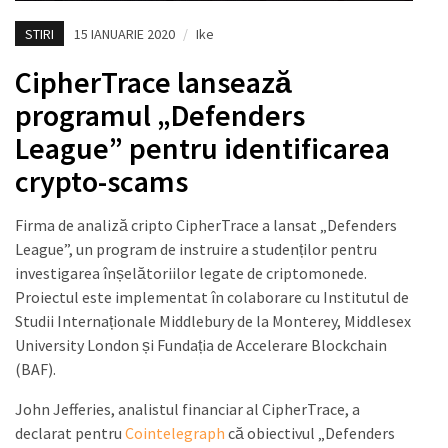
STIRI
15 IANUARIE 2020
/
Ike
CipherTrace lansează
programul „Defenders
League” pentru identificarea
crypto-scams
Firma de analiză cripto CipherTrace a lansat „Defenders
League”, un program de instruire a studenților pentru
investigarea înșelătoriilor legate de criptomonede.
Proiectul este implementat în colaborare cu Institutul de
Studii Internaționale Middlebury de la Monterey, Middlesex
University London și Fundația de Accelerare Blockchain
(BAF).
John Jefferies, analistul financiar al CipherTrace, a
declarat pentru
Cointelegraph
că obiectivul „Defenders