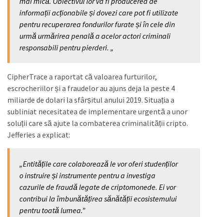
mai mică. Obiectivul lor va fi producerea de
informații acționabile și dovezi care pot fi utilizate
pentru recuperarea fondurilor furate și în cele din
urmă urmărirea penală a acelor actori criminali
responsabili pentru pierderi. „
CipherTrace a raportat că valoarea furturilor,
escrocheriilor și a fraudelor au ajuns deja la peste 4
miliarde de dolari la sfârșitul anului 2019. Situația a
subliniat necesitatea de implementare urgentă a unor
soluții care să ajute la combaterea criminalității cripto.
Jefferies a explicat:
„Entitățile care colaborează le vor oferi studenților
o instruire și instrumente pentru a investiga
cazurile de fraudă legate de criptomonede. Ei vor
contribui la îmbunătățirea sănătății ecosistemului
pentru toată lumea.”