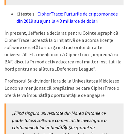
Citeste si
:
CipherTrace: Furturile de criptomonede
din 2019 au ajuns la 4.3 miliarde de dolari
În prezent, Jefferies a declarat pentru Cointelegraph că
CipherTrace lucrează la o inițiativă de a acorda licențe
software cercetătorilor și instructorilor din alte
universități. El a menționat că CipherTrace, împreună cu
BAF, discută în mod activ aducerea mai multor instituții la
bord pentru a se alătura „Defenders League”.
Profesorul Sukhvinder Hara de la Univesitatea Middlesex
London a menționat că pregătirea pe care CipherTrace o
oferă le va îmbunătăți oportunitățile de angajare:
„Fiind singura universitate din Marea Britanie ce
poate folosit software comercial de investigare a
criptomonedelor îmbunătățește gradul de