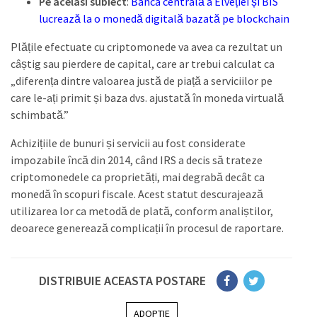
Pe acelasi subiect
:
Banca centrală a Elveției și BIS
lucrează la o monedă digitală bazată pe blockchain
Plățile efectuate cu criptomonede va avea ca rezultat un
câștig sau pierdere de capital, care ar trebui calculat ca
„diferența dintre valoarea justă de piață a serviciilor pe
care le-ați primit și baza dvs. ajustată în moneda virtuală
schimbată.”
Achizițiile de bunuri și servicii au fost considerate
impozabile încă din 2014, când IRS a decis să trateze
criptomonedele ca proprietăți, mai degrabă decât ca
monedă în scopuri fiscale. Acest statut descurajează
utilizarea lor ca metodă de plată, conform analiștilor,
deoarece generează complicații în procesul de raportare.
DISTRIBUIE ACEASTA POSTARE
ADOPTIE