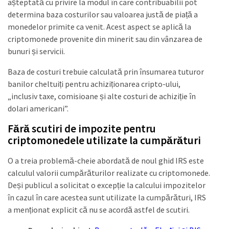
așteptată cu privire la modul în care contribuabilii pot
determina baza costurilor sau valoarea justă de piață a
monedelor primite ca venit. Acest aspect se aplică la
criptomonede provenite din minerit sau din vânzarea de
bunuri și servicii.
Baza de costuri trebuie calculată prin însumarea tuturor
banilor cheltuiți pentru achiziționarea cripto-ului,
„inclusiv taxe, comisioane și alte costuri de achiziție în
dolari americani”.
Fără scutiri de impozite pentru
criptomonedele utilizate la cumpărături
O a treia problemă-cheie abordată de noul ghid IRS este
calculul valorii cumpărăturilor realizate cu criptomonede.
Deși publicul a solicitat o excepție la calcului impozitelor
în cazul în care acestea sunt utilizate la cumpărături, IRS
a menționat explicit că nu se acordă astfel de scutiri.