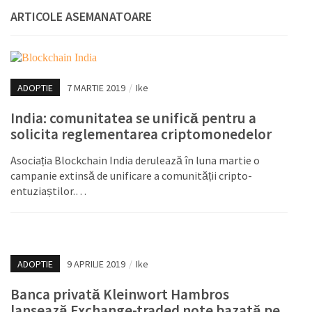
ARTICOLE ASEMANATOARE
ADOPTIE
7 MARTIE 2019
/
Ike
India: comunitatea se unifică pentru a
solicita reglementarea criptomonedelor
Asociația Blockchain India derulează în luna martie o
campanie extinsă de unificare a comunității cripto-
entuziaștilor.…
ADOPTIE
9 APRILIE 2019
/
Ike
Banca privată Kleinwort Hambros
lansează Exchange-traded note bazată pe