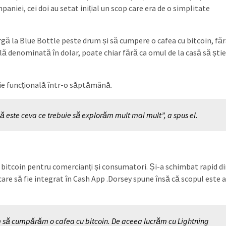
aniei, cei doi au setat inițial un scop care era de o simplitate
argă la Blue Bottle peste drum și să cumpere o cafea cu bitcoin, făr
lă denominată în dolar, poate chiar fără ca omul de la casă să știe
ție funcțională într-o săptămână.
 că este ceva ce trebuie să explorăm mult mai mult”, a spus el.
i bitcoin pentru comercianți și consumatori. Și-a schimbat rapid di
care să fie integrat în Cash App .Dorsey spune însă că scopul este 
 să cumpărăm o cafea cu bitcoin. De aceea lucrăm cu Lightning