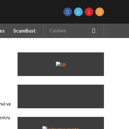
es
ScamBust
nul va
pentru