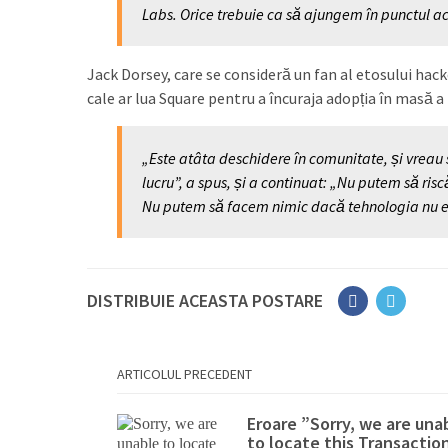
Labs. Orice trebuie ca să ajungem în punctul ac
Jack Dorsey, care se consideră un fan al etosului hacke
cale ar lua Square pentru a încuraja adopția în masă a 
„Este atâta deschidere în comunitate, și vreau
lucru”, a spus, și a continuat: „Nu putem să ris
Nu putem să facem nimic dacă tehnologia nu es
DISTRIBUIE ACEASTA POSTARE
ARTICOLUL PRECEDENT
Eroare ”Sorry, we are una
to locate this Transactio