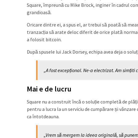
Square, împreună cu Mike Brock, inginer în cadrul comp
grandioasă.
Oricare dintre ei, a spus el, ar trebui să poată să me
tranzacția să arate deloc diferit de orice plată norma
a folosit bitcoin.
După spusele lui Jack Dorsey, echipa avea deja o solu
„A fost excepțional. Ne-a electrizat. Am simțiti
Mai e de lucru
Square nu a construit încă o soluție completă de plăț
pentru a lucra la un serviciu de cumpărare și vânzare 
ca întotdeauna.
„Vrem să mergem la ideea originală, să punem