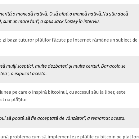
 merită o monedă nativă. O să aibă o moneă nativă.Nu știu dacă
l, sunt un mare fan”, a spus Jack Dorsey în interviu.
-o zi baza tuturor plăților făcute pe Internet rămâne un subiect de
să mulți sceptici, multe dezbateri și multe certuri. Dar acolo se
atea”, a explicat acesta.
nea pe care o inspiră bitcoinul, cu accesul său la liber, este
tria plăților.
ebui să poată să fie acceptată de vânzător”, a remarcat acesta.
 pună problema cum să implementeze plățile cu bitcoin pe platfo