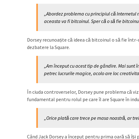
„Abordez problema cu principiul că Internetul
aceasta va fi bitcoinul. Sper că o să fie bitcoinu
Dorsey recunoaște că ideea că bitcoinul o să fie într
dezbatere la Square.
„Am început cu acest tip de gândire. Mai sunt în
petrec lucrurile magice, acolo are loc creativit
În ciuda controverselor, Dorsey pune problema că viziu
fundamental pentru rolul pe care îl are Square în indus
„Orice plată care trece pe masa noastră, ar tr
Când Jack Dorsey a început pentru prima oară să își