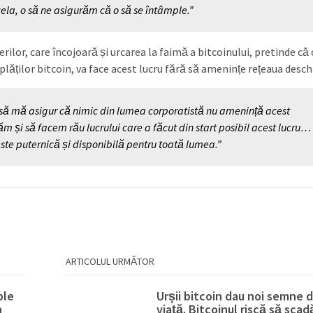
ela, o să ne asigurăm că o să se întâmple.”
rilor, care încojoară și urcarea la faimă a bitcoinului, pretinde că 
plăților bitcoin, va face acest lucru fără să amenințe rețeaua desch
 să mă asigur că nimic din lumea corporatistă nu amenință acest
căm și să facem rău lucrului care a făcut din start posibil acest lucru…
te puternică și disponibilă pentru toată lumea.”
ARTICOLUL URMĂTOR
ble
Urșii bitcoin dau noi semne 
n
viață. Bitcoinul riscă să scad