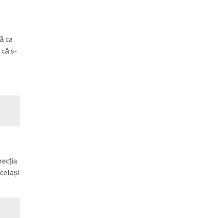
ă ca
 că s-
recția
același