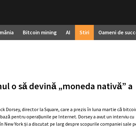
omânia
Bitcoin mining
AI
Stiri
Oameni de succ
nul o să devină „moneda nativă” a
ack Dorsey, director la Square, care a prezis în luna martie că bitcoi
 bază pentru operațiunile pe Internet. Dorsey a avut un interviu cu
în New York și a discutat pe larg despre scopurile companiei sale 