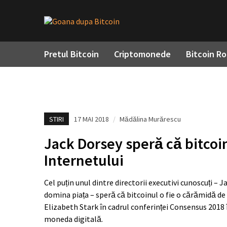
Pretul Bitcoin
Criptomonede
Bitcoin R
STIRI
17 MAI 2018
/
Mădălina Murărescu
Jack Dorsey speră că bitcoi
Internetului
Cel puțin unul dintre directorii executivi cunoscuți – J
domina piața – speră că bitcoinul o fie o cărămidă de
Elizabeth Stark în cadrul conferinței Consensus 2018 
moneda digitală.