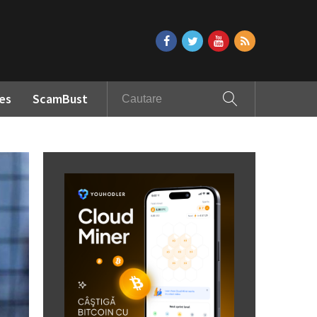
es
ScamBust