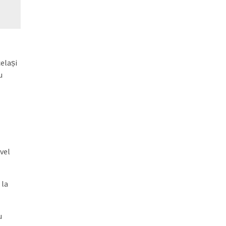
elași
u
vel
 la
u