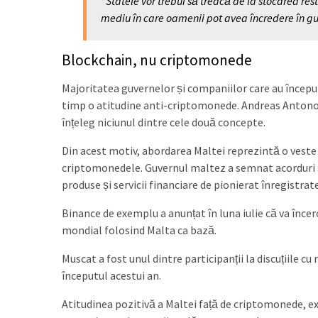
”Statele vor trebui să treacă de la stocarea res
mediu în care oamenii pot avea încredere în gu
Blockchain, nu criptomonede
Majoritatea guvernelor și companiilor care au începu
timp o atitudine anti-criptomonede. Andreas Antonop
înțeleg niciunul dintre cele două concepte.
Din acest motiv, abordarea Maltei reprezintă o veste 
criptomonedele. Guvernul maltez a semnat acorduri ș
produse și servicii financiare de pionierat înregistrate
Binance de exemplu a anunțat în luna iulie că va înce
mondial folosind Malta ca bază.
Muscat a fost unul dintre participanții la discuțiile 
începutul acestui an.
Atitudinea pozitivă a Maltei față de criptomonede, e