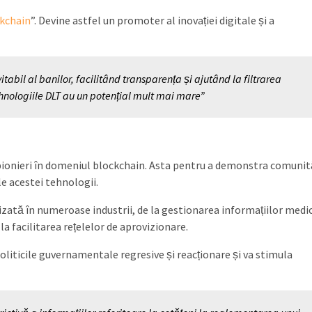
ckchain
”. Devine astfel un promoter al inovației digitale și a
tabil al banilor, facilitând transparența și ajutând la filtrarea
tehnologiile DLT au un potențial mult mai mare”
pionieri în domeniul blockchain. Asta pentru a demonstra comunită
e acestei tehnologii.
lizată în numeroase industrii, de la gestionarea informațiilor medi
a facilitarea rețelelor de aprovizionare.
iticile guvernamentale regresive și reacționare și va stimula