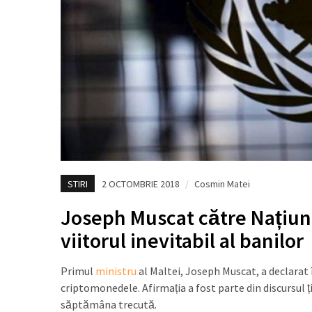
STIRI
2 OCTOMBRIE 2018
/
Cosmin Matei
Joseph Muscat către Națiun
viitorul inevitabil al banilor
Primul
ministru
al Maltei, Joseph Muscat, a declarat în
criptomonedele. Afirmația a fost parte din discursul 
săptămâna trecută.