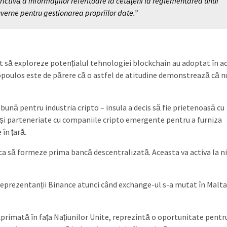
trictivă a informațiilor referitoare la cetățeni la reglementarea unui
verne pentru gestionarea propriilor date.”
t să exploreze potențialul tehnologiei blockchain au adoptat în ac
oulos este de părere că o astfel de atitudine demonstrează că n
bună pentru industria cripto – insula a decis să fie prietenoasă cu
i parteneriate cu companiile cripto emergente pentru a furniza
 în țară.
rca să formeze prima bancă descentralizată. Aceasta va activa la ni
cu reprezentanții Binance atunci când exchange-ul s-a mutat în Malta
xprimată în fața Națiunilor Unite, reprezintă o oportunitate pentr