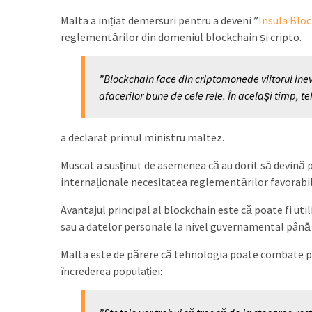
Malta a inițiat demersuri pentru a deveni ”
Insula Blo
reglementărilor din domeniul blockchain și cripto.
”Blockchain face din criptomonede viitorul inevi
afacerilor bune de cele rele. În același timp, 
a declarat primul ministru maltez.
Muscat a susținut de asemenea că au dorit să devină 
internaționale necesitatea reglementărilor favorabil
Avantajul principal al blockchain este că poate fi uti
sau a datelor personale la nivel guvernamental până l
Malta este de părere că tehnologia poate combate pol
încrederea populației: