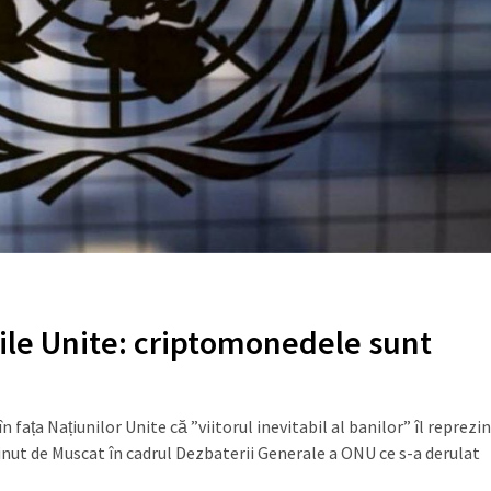
ile Unite: criptomonedele sunt
 fața Națiunilor Unite că ”viitorul inevitabil al banilor” îl reprezi
ținut de Muscat în cadrul Dezbaterii Generale a ONU ce s-a derulat