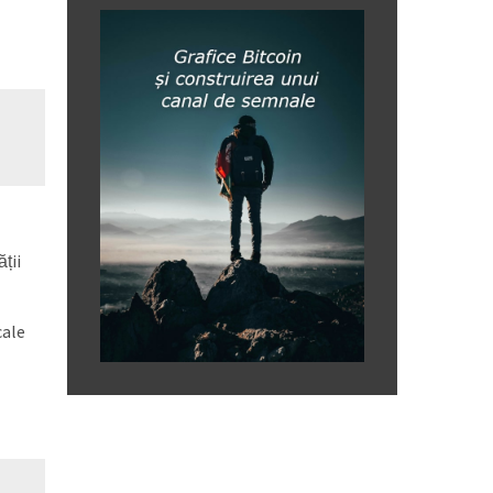
ții
cale