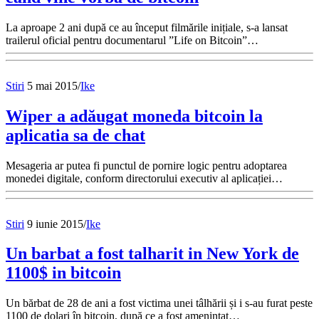
La aproape 2 ani după ce au început filmările inițiale, s-a lansat
trailerul oficial pentru documentarul ”Life on Bitcoin”…
Stiri
5 mai 2015
/
Ike
Wiper a adăugat moneda bitcoin la
aplicatia sa de chat
Mesageria ar putea fi punctul de pornire logic pentru adoptarea
monedei digitale, conform directorului executiv al aplicației…
Stiri
9 iunie 2015
/
Ike
Un barbat a fost talharit in New York de
1100$ in bitcoin
Un bărbat de 28 de ani a fost victima unei tâlhării și i s-au furat peste
1100 de dolari în bitcoin, după ce a fost amenințat…