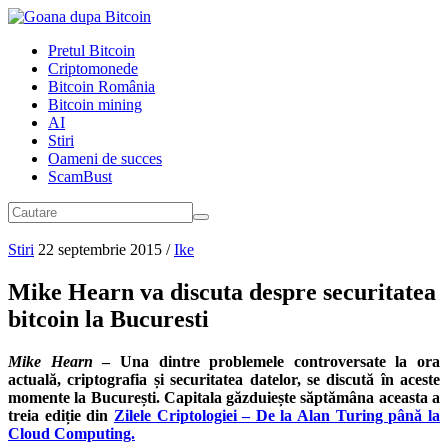
Pretul Bitcoin
Criptomonede
Bitcoin România
Bitcoin mining
AI
Stiri
Oameni de succes
ScamBust
Stiri
22 septembrie 2015
/
Ike
Mike Hearn va discuta despre securitatea
bitcoin la Bucuresti
Mike Hearn
– Una dintre problemele controversate la ora
actuală, criptografia și securitatea datelor, se discută în aceste
momente la București. Capitala găzduiește săptămâna aceasta a
treia ediție din
Zilele Criptologiei – De la Alan Turing până la
Cloud Computing.