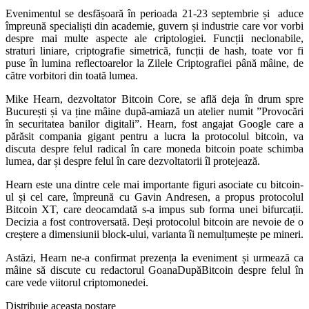
Evenimentul se desfășoară în perioada 21-23 septembrie și aduce
împreună specialiști din academie, guvern și industrie care vor vorbi
despre mai multe aspecte ale criptologiei. Funcții neclonabile,
straturi liniare, criptografie simetrică, funcții de hash, toate vor fi
puse în lumina reflectoarelor la Zilele Criptografiei până mâine, de
către vorbitori din toată lumea.
Mike Hearn, dezvoltator Bitcoin Core, se află deja în drum spre
București și va ține mâine după-amiază un atelier numit ”Provocări
în securitatea banilor digitali”. Hearn, fost angajat Google care a
părăsit compania gigant pentru a lucra la protocolul bitcoin, va
discuta despre felul radical în care moneda bitcoin poate schimba
lumea, dar și despre felul în care dezvoltatorii îl protejează.
Hearn este una dintre cele mai importante figuri asociate cu bitcoin-
ul și cel care, împreună cu Gavin Andresen, a propus protocolul
Bitcoin XT, care deocamdată s-a impus sub forma unei bifurcații.
Decizia a fost controversată. Deși protocolul bitcoin are nevoie de o
creștere a dimensiunii block-ului, varianta îi nemulțumește pe mineri.
Astăzi, Hearn ne-a confirmat prezența la eveniment și urmează ca
mâine să discute cu redactorul GoanaDupăBitcoin despre felul în
care vede viitorul criptomonedei.
Distribuie aceasta postare