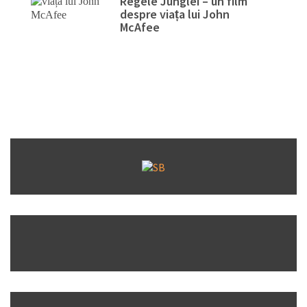
Regele Junglei – un film
despre viața lui John
McAfee