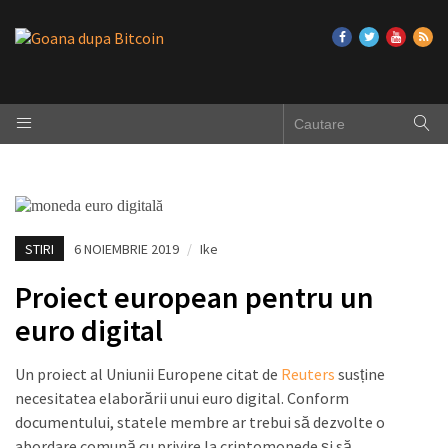
STIRI
6 NOIEMBRIE 2019
/
Ike
Proiect european pentru un
euro digital
Un proiect al Uniunii Europene citat de
Reuters
susține
necesitatea elaborării unui euro digital. Conform
documentului, statele membre ar trebui să dezvolte o
abordare comună cu privire la criptomonede și să