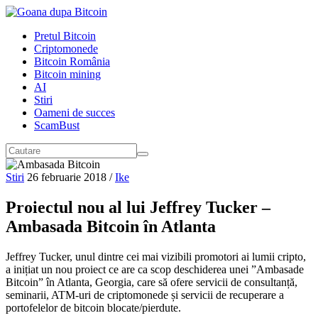
Pretul Bitcoin
Criptomonede
Bitcoin România
Bitcoin mining
AI
Stiri
Oameni de succes
ScamBust
Stiri
26 februarie 2018
/
Ike
Proiectul nou al lui Jeffrey Tucker –
Ambasada Bitcoin în Atlanta
Jeffrey Tucker, unul dintre cei mai vizibili promotori ai lumii cripto,
a inițiat un nou proiect ce are ca scop deschiderea unei ”Ambasade
Bitcoin” în Atlanta, Georgia, care să ofere servicii de consultanță,
seminarii, ATM-uri de criptomonede și servicii de recuperare a
portofelelor de bitcoin blocate/pierdute.