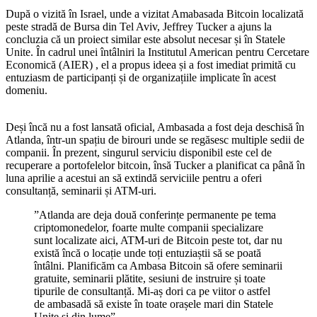
După o vizită în Israel, unde a vizitat Amabasada Bitcoin localizată
peste stradă de Bursa din Tel Aviv, Jeffrey Tucker a ajuns la
concluzia că un proiect similar este absolut necesar și în Statele
Unite. În cadrul unei întâlniri la Institutul American pentru Cercetare
Economică (AIER) , el a propus ideea și a fost imediat primită cu
entuziasm de participanți și de organizațiile implicate în acest
domeniu.
Deși încă nu a fost lansată oficial, Ambasada a fost deja deschisă în
Atlanda, într-un spațiu de birouri unde se regăsesc multiple sedii de
companii. În prezent, singurul serviciu disponibil este cel de
recuperare a portofelelor bitcoin, însă Tucker a planificat ca până în
luna aprilie a acestui an să extindă serviciile pentru a oferi
consultanță, seminarii și ATM-uri.
”Atlanda are deja două conferințe permanente pe tema
criptomonedelor, foarte multe companii specializare
sunt localizate aici, ATM-uri de Bitcoin peste tot, dar nu
există încă o locație unde toți entuziaștii să se poată
întâlni. Planificăm ca Ambasa Bitcoin să ofere seminarii
gratuite, seminarii plătite, sesiuni de instruire și toate
tipurile de consultanță. Mi-aș dori ca pe viitor o astfel
de ambasadă să existe în toate orașele mari din Statele
Unite și din lume”.