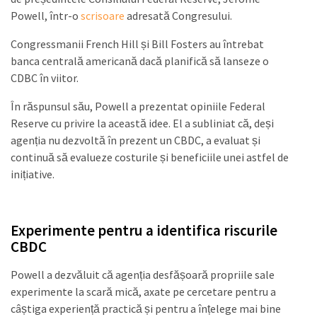
Powell, într-o
scrisoare
adresată Congresului.
Congressmanii French Hill și Bill Fosters au întrebat
banca centrală americană dacă planifică să lanseze o
CDBC în viitor.
În răspunsul său, Powell a prezentat opiniile Federal
Reserve cu privire la această idee. El a subliniat că, deși
agenția nu dezvoltă în prezent un CBDC, a evaluat și
continuă să evalueze costurile și beneficiile unei astfel de
inițiative.
Experimente pentru a identifica riscurile
CBDC
Powell a dezvăluit că agenția desfășoară propriile sale
experimente la scară mică, axate pe cercetare pentru a
câștiga experiență practică și pentru a înțelege mai bine