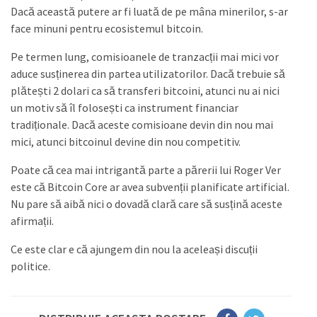
Dacă această putere ar fi luată de pe mâna minerilor, s-ar
face minuni pentru ecosistemul bitcoin.
Pe termen lung, comisioanele de tranzacții mai mici vor
aduce susținerea din partea utilizatorilor. Dacă trebuie să
plătești 2 dolari ca să transferi bitcoini, atunci nu ai nici
un motiv să îl folosești ca instrument financiar
tradiționale. Dacă aceste comisioane devin din nou mai
mici, atunci bitcoinul devine din nou competitiv.
Poate că cea mai intrigantă parte a părerii lui Roger Ver
este că Bitcoin Core ar avea subvenții planificate artificial.
Nu pare să aibă nici o dovadă clară care să susțină aceste
afirmații.
Ce este clar e că ajungem din nou la aceleași discuții
politice.