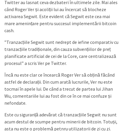
Twitter au lasnat ceva dezbateri în ultimele zile. Mai ales
când Roger Ver și acoliții lui au încercat să blocheze
activarea Segwit. Este evident că Segwit este cea mai
mare amenințare pentru succesul implementării bitcoin
cash.
”Tranzacțiile Segwit sunt nedrept de iefine comparativ cu
tranzacțiile tradiționale, din cauza subvențiilor de preț
planificate artificial de cei de la Core, care centralizează
procesul” a scris Ver pe Twitter.
Încă nu este clar ce încearcă Roger Ver să obțină făcând
astfel de declarații. Din cum arată lucrurile, Ver nu este
tocmai în apele lui. De când a trecut de partea lui Jihan
Wu, comentariile lui au fost din ce în ce mai confuze și
nefondate.
Este cu siguranță adevărat că tranzacțiile Segwit nu sunt
acum destul de scumpe pentru minerii de bitcoin. Totuși,
asta nu este o problemă petnru utilizatorii de zi cu zi.