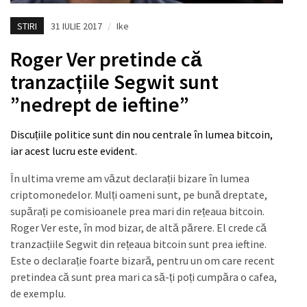
STIRI
31 IULIE 2017
/
Ike
Roger Ver pretinde că
tranzacțiile Segwit sunt
”nedrept de ieftine”
Discuțiile politice sunt din nou centrale în lumea bitcoin,
iar acest lucru este evident.
În ultima vreme am văzut declarații bizare în lumea
criptomonedelor. Mulți oameni sunt, pe bună dreptate,
supărați pe comisioanele prea mari din rețeaua bitcoin.
Roger Ver este, în mod bizar, de altă părere. El crede că
tranzacțiile Segwit din rețeaua bitcoin sunt prea ieftine.
Este o declarație foarte bizară, pentru un om care recent
pretindea că sunt prea mari ca să-ți poți cumpăra o cafea,
de exemplu.