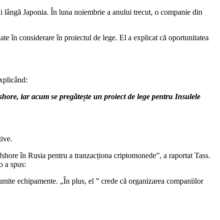
i lângă Japonia. În luna noiembrie a anului trecut, o companie din
ate în considerare în proiectul de lege. El a explicat că oportunitatea
explicând:
fshore, iar acum se pregătește un proiect de lege pentru Insulele
tive.
fshore în Rusia pentru a tranzacționa criptomonede”, a raportat Tass.
o a spus:
numite echipamente. „În plus, el ” crede că organizarea companiilor