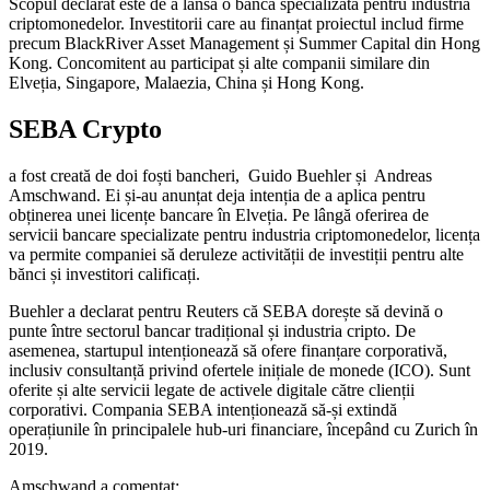
Scopul declarat este de a lansa o bancă specializată pentru industria
criptomonedelor. Investitorii care au finanțat proiectul includ firme
precum BlackRiver Asset Management și Summer Capital din Hong
Kong. Concomitent au participat și alte companii similare din
Elveția, Singapore, Malaezia, China și Hong Kong.
SEBA Crypto
a fost creată de doi foști bancheri, Guido Buehler și Andreas
Amschwand. Ei și-au anunțat deja intenția de a aplica pentru
obținerea unei licențe bancare în Elveția. Pe lângă oferirea de
servicii bancare specializate pentru industria criptomonedelor, licența
va permite companiei să deruleze activității de investiții pentru alte
bănci și investitori calificați.
Buehler a declarat pentru Reuters că SEBA dorește să devină o
punte între sectorul bancar tradițional și industria cripto. De
asemenea, startupul intenționează să ofere finanțare corporativă,
inclusiv consultanță privind ofertele inițiale de monede (ICO). Sunt
oferite și alte servicii legate de activele digitale către clienții
corporativi. Compania SEBA intenționează să-și extindă
operațiunile în principalele hub-uri financiare, începând cu Zurich în
2019.
Amschwand a comentat: