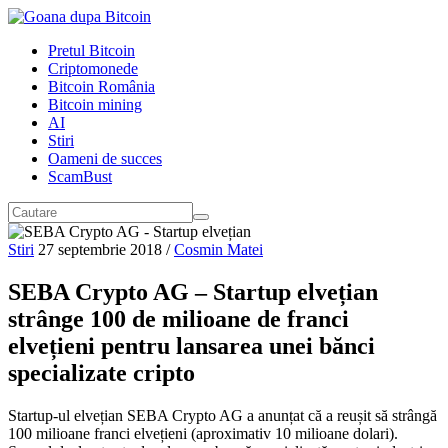
Pretul Bitcoin
Criptomonede
Bitcoin România
Bitcoin mining
AI
Stiri
Oameni de succes
ScamBust
Stiri
27 septembrie 2018
/
Cosmin Matei
SEBA Crypto AG – Startup elvețian
strânge 100 de milioane de franci
elvețieni pentru lansarea unei bănci
specializate cripto
Startup-ul elvețian SEBA Crypto AG a anunțat că a reușit să strângă
100 milioane franci elvețieni (aproximativ 10 milioane dolari).