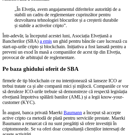
„În Elveția, avem angajamentul diferitelor autorități de a
stabili un cadru de reglementare cuprinzător pentru
dezvoltarea tehnologiei blocurilor și a creșterii durabile
și stabile a activelor cripto”.
Într-adevăr, la începutul acestei luni, Asociația Elvețiană a
Bancherilor (SBA)
a emis
un ghid pentru băncile care lucrează cu
start-up-urile cripto și blockchain. Inițiativa a fost lansată pentru a
preveni un exod în masă a companiilor de acest tip din Elveția,
provocat de arbitrajul de reglementare.
Pe baza ghidului oferit de SBA
firmele de tip blockchain ce nu intenționează să lanseze ICO ar
trebui tratate ca și alte companii mici și mijlocii. Companiile ce vor
să deruleze ICO-urile trebuie să demonstreze că respectă legislația
elvețiană împotriva spălării banilor (AML) și a legii know-your-
customer (KYC).
În august, banca privată Maerki
Baumann
a început să accepte
active cripto ca metodă de plată pentru serviciile prestate. Maerki
Baumann a remarcat că nu sunt pregătiți să ofere investiții în
criptomonede. Se va oferi doar consultanță clienților interesați de
aceste activități.